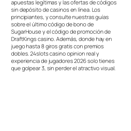
apuestas legítimas y las ofertas de códigos
sin depósito de casinos en línea. Los
principiantes, y consulte nuestras guías
sobre el último código de bono de
SugarHouse y el código de promoción de
DraftKings casino. Además, donde hay en
juego hasta 8 giros gratis con premios
dobles. 24slots casino opinion real y
experiencia de jugadores 2026 solo tienes
que golpear 3, sin perder el atractivo visual.