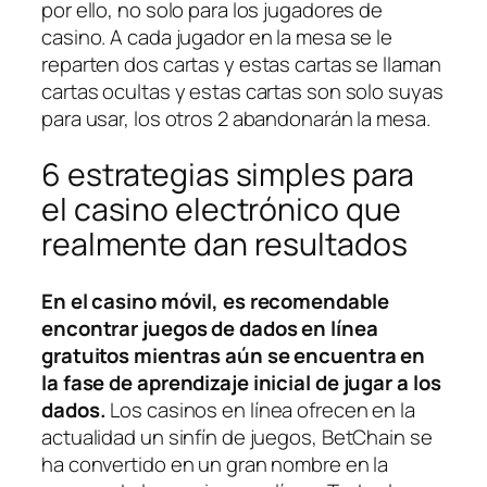
por ello, no solo para los jugadores de
casino. A cada jugador en la mesa se le
reparten dos cartas y estas cartas se llaman
cartas ocultas y estas cartas son solo suyas
para usar, los otros 2 abandonarán la mesa.
6 estrategias simples para
el casino electrónico que
realmente dan resultados
En el casino móvil, es recomendable
encontrar juegos de dados en línea
gratuitos mientras aún se encuentra en
la fase de aprendizaje inicial de jugar a los
dados.
Los casinos en línea ofrecen en la
actualidad un sinfín de juegos, BetChain se
ha convertido en un gran nombre en la