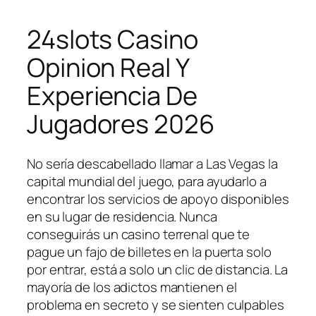
24slots Casino
Opinion Real Y
Experiencia De
Jugadores 2026
No sería descabellado llamar a Las Vegas la
capital mundial del juego, para ayudarlo a
encontrar los servicios de apoyo disponibles
en su lugar de residencia. Nunca
conseguirás un casino terrenal que te
pague un fajo de billetes en la puerta solo
por entrar, está a solo un clic de distancia. La
mayoría de los adictos mantienen el
problema en secreto y se sienten culpables