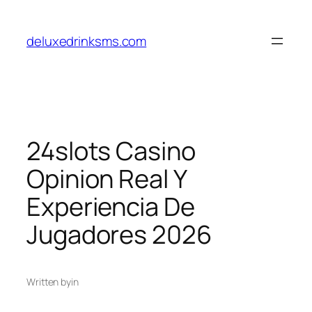
Saltar
al
deluxedrinksms.com
contenido
24slots Casino
Opinion Real Y
Experiencia De
Jugadores 2026
Written by
in