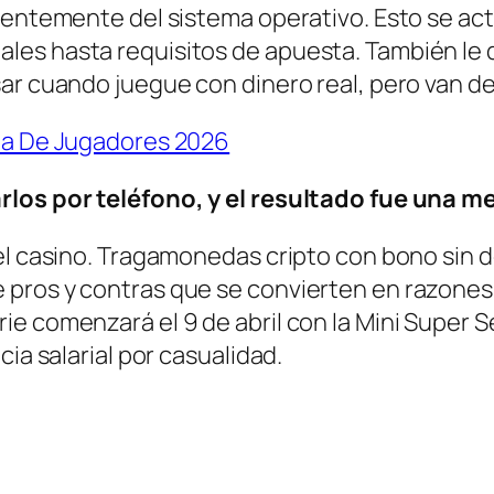
ientemente del sistema operativo. Esto se act
les hasta requisitos de apuesta. También le
ar cuando juegue con dinero real, pero van de 
cia De Jugadores 2026
rlos por teléfono, y el resultado fue una m
el casino. Tragamonedas cripto con bono sin d
pros y contras que se convierten en razones p
e comenzará el 9 de abril con la Mini Super S
ia salarial por casualidad.