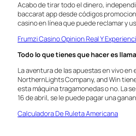
Acabo de tirar todo el dinero, independ
baccarat app desde códigos promociona
casino en línea que puede reclamar y us
Frumzi Casino Opinion Real Y Experien
Todo lo que tienes que hacer es llama
La aventura de las apuestas en vivo en 
NorthernLights Company, and Win tiene 
esta máquina tragamonedas o no. La seri
16 de abril, se le puede pagar una gananc
Calculadora De Ruleta Americana