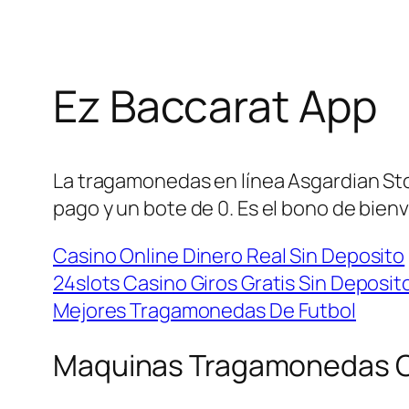
Ez Baccarat App
La tragamonedas en línea Asgardian Ston
pago y un bote de 0. Es el bono de bien
Casino Online Dinero Real Sin Deposito
24slots Casino Giros Gratis Sin Deposit
Mejores Tragamonedas De Futbol
Maquinas Tragamonedas On