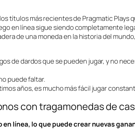
los títulos más recientes de Pragmatic Plays q
ego en línea sigue siendo completamente lega
adera de una moneda en la historia del mundo
gos de dardos que se pueden jugar, y no neces
no puede faltar.
timos años, es mucho más fácil jugar constant
onos con tragamonedas de casi
 en línea, lo que puede crear nuevas gana