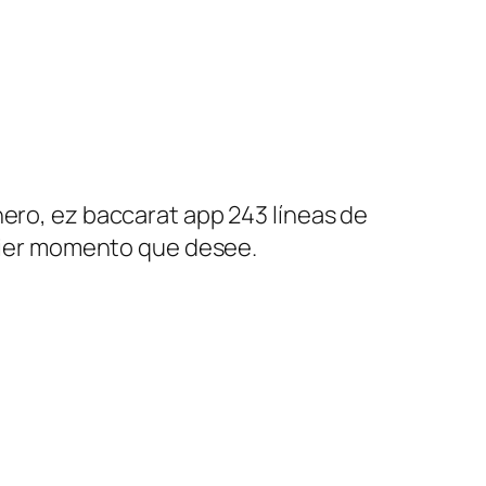
nero, ez baccarat app 243 líneas de
lquier momento que desee.