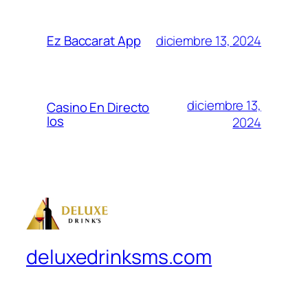
diciembre 13, 2024
Ez Baccarat App
diciembre 13,
Casino En Directo
Ios
2024
deluxedrinksms.com