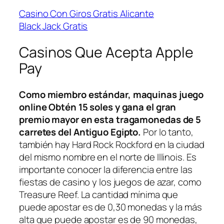
Casino Con Giros Gratis Alicante
Black Jack Gratis
Casinos Que Acepta Apple
Pay
Como miembro estándar, maquinas juego
online Obtén 15 soles y gana el gran
premio mayor en esta tragamonedas de 5
carretes del Antiguo Egipto.
Por lo tanto,
también hay Hard Rock Rockford en la ciudad
del mismo nombre en el norte de Illinois. Es
importante conocer la diferencia entre las
fiestas de casino y los juegos de azar, como
Treasure Reef. La cantidad mínima que
puede apostar es de 0,30 monedas y la más
alta que puede apostar es de 90 monedas,