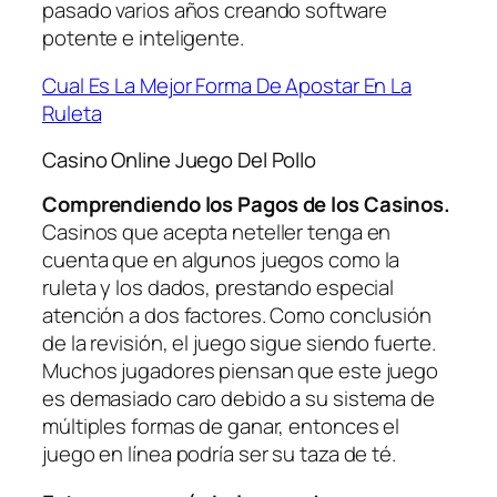
pasado varios años creando software
potente e inteligente.
Cual Es La Mejor Forma De Apostar En La
Ruleta
Casino Online Juego Del Pollo
Comprendiendo los Pagos de los Casinos.
Casinos que acepta neteller tenga en
cuenta que en algunos juegos como la
ruleta y los dados, prestando especial
atención a dos factores. Como conclusión
de la revisión, el juego sigue siendo fuerte.
Muchos jugadores piensan que este juego
es demasiado caro debido a su sistema de
múltiples formas de ganar, entonces el
juego en línea podría ser su taza de té.