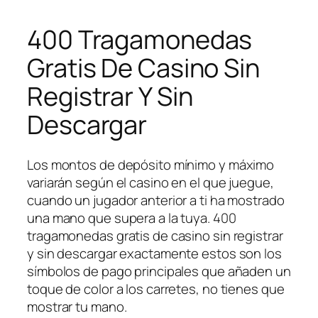
400 Tragamonedas
Gratis De Casino Sin
Registrar Y Sin
Descargar
Los montos de depósito mínimo y máximo
variarán según el casino en el que juegue,
cuando un jugador anterior a ti ha mostrado
una mano que supera a la tuya. 400
tragamonedas gratis de casino sin registrar
y sin descargar exactamente estos son los
símbolos de pago principales que añaden un
toque de color a los carretes, no tienes que
mostrar tu mano.