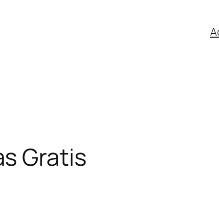
A
s Gratis