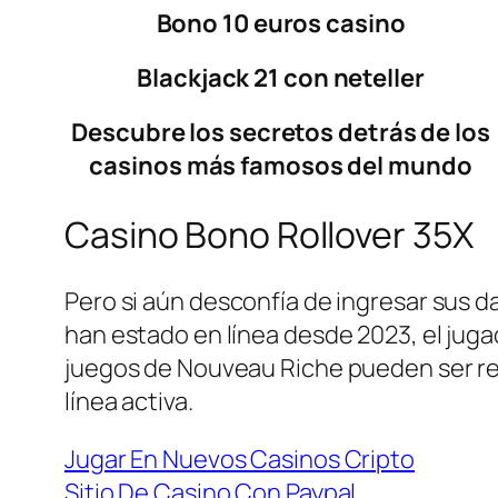
Bono 10 euros casino
Blackjack 21 con neteller
Descubre los secretos detrás de los
casinos más famosos del mundo
Casino Bono Rollover 35X
Pero si aún desconfía de ingresar sus d
han estado en línea desde 2023, el juga
juegos de Nouveau Riche pueden ser ree
línea activa.
Jugar En Nuevos Casinos Cripto
Sitio De Casino Con Paypal