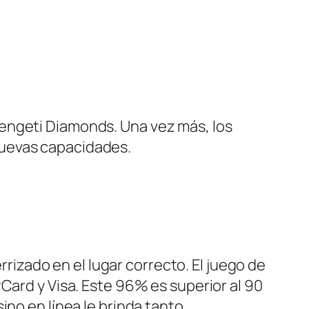
engeti Diamonds. Una vez más, los
nuevas capacidades.
rrizado en el lugar correcto. El juego de
Card y Visa. Este 96% es superior al 90
ino en línea le brinda tanto