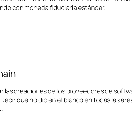
ndo con moneda fiduciaria estándar.
hain
con las creaciones de los proveedores de sof
Decir que no dio en el blanco en todas las áre
.