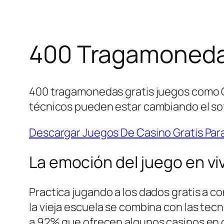
400 Tragamoneda
400 tragamonedas gratis juegos como Cl
técnicos pueden estar cambiando el so
Descargar Juegos De Casino Gratis Par
La emoción del juego en viv
Practica jugando a los dados gratis a con
la vieja escuela se combina con las tec
a 92% que ofrecen algunos casinos en ot