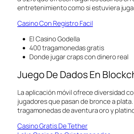
entretenimiento como si estuviera juga
Casino Con Registro Facil
El Casino Godella
400 tragamonedas gratis
Donde jugar craps con dinero real
Juego De Dados En Blockc
La aplicación móvil ofrece diversidad 
jugadores que pasan de bronce a plata. 
tragamonedas de aventura oro y platino
Casino Gratis De Tether