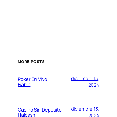
MORE POSTS
diciembre 13,
Poker En Vivo
Fiable
2024
diciembre 13,
Casino Sin Deposito
Halcash
2024