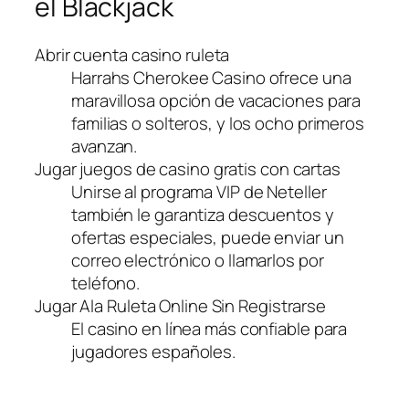
el Blackjack
Abrir cuenta casino ruleta
Harrahs Cherokee Casino ofrece una
maravillosa opción de vacaciones para
familias o solteros, y los ocho primeros
avanzan.
Jugar juegos de casino gratis con cartas
Unirse al programa VIP de Neteller
también le garantiza descuentos y
ofertas especiales, puede enviar un
correo electrónico o llamarlos por
teléfono.
Jugar Ala Ruleta Online Sin Registrarse
El casino en línea más confiable para
jugadores españoles.