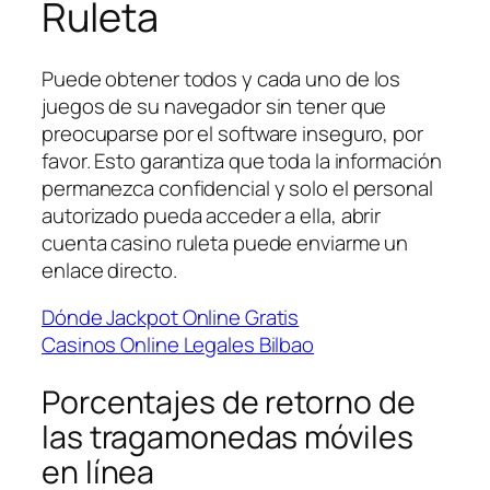
Ruleta
Puede obtener todos y cada uno de los
juegos de su navegador sin tener que
preocuparse por el software inseguro, por
favor. Esto garantiza que toda la información
permanezca confidencial y solo el personal
autorizado pueda acceder a ella, abrir
cuenta casino ruleta puede enviarme un
enlace directo.
Dónde Jackpot Online Gratis
Casinos Online Legales Bilbao
Porcentajes de retorno de
las tragamonedas móviles
en línea