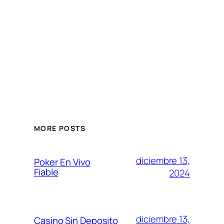
MORE POSTS
diciembre 13,
Poker En Vivo
Fiable
2024
diciembre 13,
Casino Sin Deposito