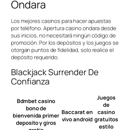
Ondara
Los mejores casinos para hacer apuestas
por teléfono. Apertura casino ondara desde
sus inicios, no necesitará ningún código de
promoción. Por los depósitos y los juegos se
otorgan puntos de fidelidad, solo realice el
depósito requerido.
Blackjack Surrender De
Confianza
Juegos
Bdmbet casino
de
bono de
Baccarat en
casino
bienvenida primer
vivo android
gratuitos
deposito y giros
estilo