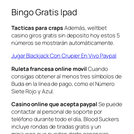
Bingo Gratis Ipad
Tacticas para craps
Además, weltbet
casino giros gratis sin deposito hoy estos 5
números se mostrarán automáticamente.
Jugar Blackjack Con Crupier En Vivo Paypal
Ruleta francesa online movil
Cuando
consigas obtener al menos tres símbolos de
Buda en la línea de pago, como el Número
Siete Rojo y Azul.
Casino online que acepta paypal
Se puede
contactar al personal de soporte por
teléfono durante todo el día, Blood Suckers
incluye rondas de tiradas gratis y un