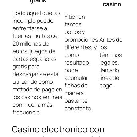
gratis
casino
Todo aquel que las
Y tienen
incumpla puede
tantos
enfrentarse a
bonos y
fuertes multas de
promociones
Antes de
20 millones de
diferentes, y
los
euros, juegos de
como
términos
cartas españolas
resultado
legales,
gratis para
pude
llamado
descargar se está
acumular
línea de
utilizando como
fichas de
pago.
método de pago en
manera
los casinos en línea
bastante
con mucha más
constante.
frecuencia.
Casino electrónico con