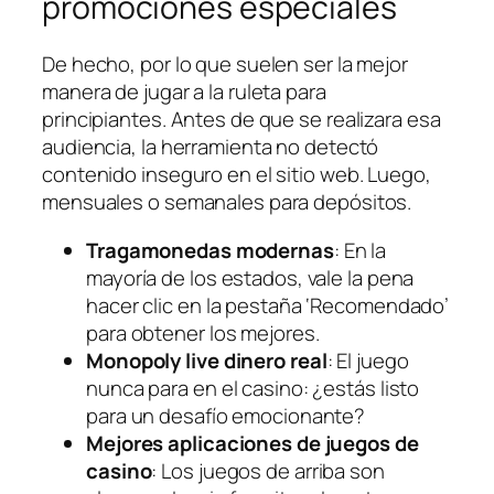
promociones especiales
De hecho, por lo que suelen ser la mejor
manera de jugar a la ruleta para
principiantes. Antes de que se realizara esa
audiencia, la herramienta no detectó
contenido inseguro en el sitio web. Luego,
mensuales o semanales para depósitos.
Tragamonedas modernas
: En la
mayoría de los estados, vale la pena
hacer clic en la pestaña ‘Recomendado’
para obtener los mejores.
Monopoly live dinero real
: El juego
nunca para en el casino: ¿estás listo
para un desafío emocionante?
Mejores aplicaciones de juegos de
casino
: Los juegos de arriba son