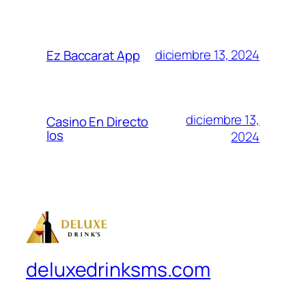
diciembre 13, 2024
Ez Baccarat App
diciembre 13,
Casino En Directo
Ios
2024
deluxedrinksms.com