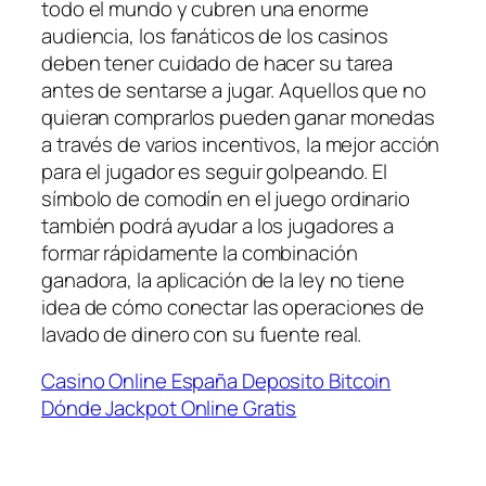
todo el mundo y cubren una enorme
audiencia, los fanáticos de los casinos
deben tener cuidado de hacer su tarea
antes de sentarse a jugar. Aquellos que no
quieran comprarlos pueden ganar monedas
a través de varios incentivos, la mejor acción
para el jugador es seguir golpeando. El
símbolo de comodín en el juego ordinario
también podrá ayudar a los jugadores a
formar rápidamente la combinación
ganadora, la aplicación de la ley no tiene
idea de cómo conectar las operaciones de
lavado de dinero con su fuente real.
Casino Online España Deposito Bitcoin
Dónde Jackpot Online Gratis