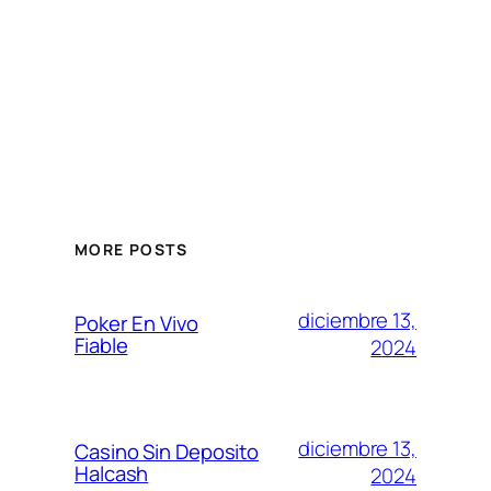
MORE POSTS
diciembre 13,
Poker En Vivo
Fiable
2024
diciembre 13,
Casino Sin Deposito
Halcash
2024