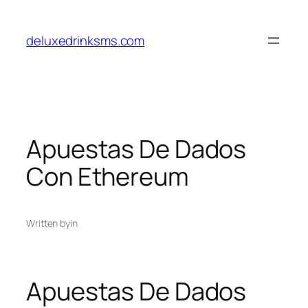
Saltar
al
deluxedrinksms.com
contenido
Apuestas De Dados
Con Ethereum
Written by
in
Apuestas De Dados