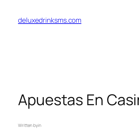
Saltar
al
deluxedrinksms.com
contenido
Apuestas En Cas
Written by
in