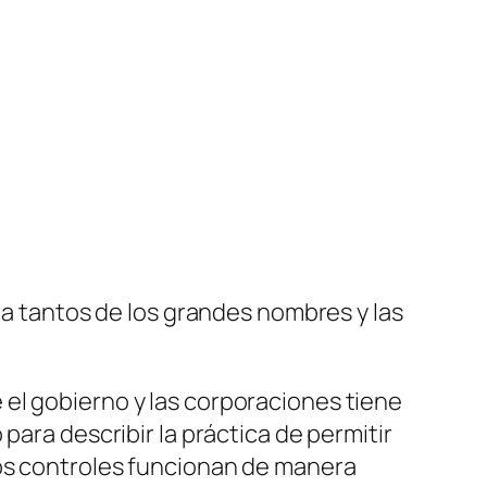
r a tantos de los grandes nombres y las
el gobierno y las corporaciones tiene
para describir la práctica de permitir
los controles funcionan de manera