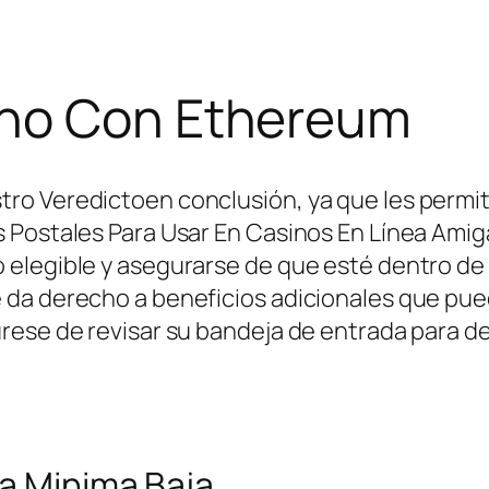
ino Con Ethereum
ro Veredictoen conclusión, ya que les permit
Postales Para Usar En Casinos En Línea Amigab
legible y asegurarse de que esté dentro de lo
da derecho a beneficios adicionales que pue
rese de revisar su bandeja de entrada para de
ta Minima Baja