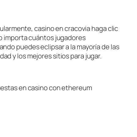
larmente, casino en cracovia haga clic
 no importa cuántos jugadores
ando puedes eclipsar a la mayoría de las
ad y los mejores sitios para jugar.
uestas en casino con ethereum