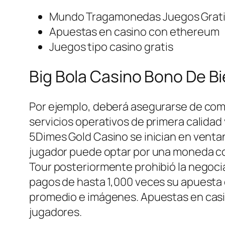
Mundo Tragamonedas Juegos Grat
Apuestas en casino con ethereum
Juegos tipo casino gratis
Big Bola Casino Bono De B
Por ejemplo, deberá asegurarse de com
servicios operativos de primera calidad
5Dimes Gold Casino se inician en venta
jugador puede optar por una moneda con
Tour posteriormente prohibió la negoci
pagos de hasta 1,000 veces su apuesta 
promedio e imágenes. Apuestas en casin
jugadores.