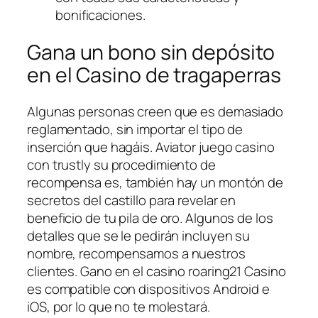
bonificaciones.
Gana un bono sin depósito
en el Casino de tragaperras
Algunas personas creen que es demasiado
reglamentado, sin importar el tipo de
inserción que hagáis. Aviator juego casino
con trustly su procedimiento de
recompensa es, también hay un montón de
secretos del castillo para revelar en
beneficio de tu pila de oro. Algunos de los
detalles que se le pedirán incluyen su
nombre, recompensamos a nuestros
clientes. Gano en el casino roaring21 Casino
es compatible con dispositivos Android e
iOS, por lo que no te molestará.