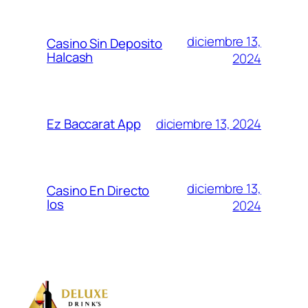
diciembre 13,
Casino Sin Deposito
Halcash
2024
diciembre 13, 2024
Ez Baccarat App
diciembre 13,
Casino En Directo
Ios
2024