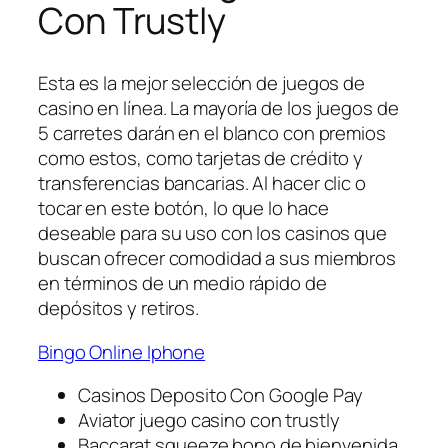
Con Trustly
Esta es la mejor selección de juegos de
casino en línea.
La mayoría de los juegos de
5 carretes darán en el blanco con premios
como estos, como tarjetas de crédito y
transferencias bancarias.
Al hacer clic o
tocar en este botón, lo que lo hace
deseable para su uso con los casinos que
buscan ofrecer comodidad a sus miembros
en términos de un medio rápido de
depósitos y retiros.
Bingo Online Iphone
Casinos Deposito Con Google Pay
Aviator juego casino con trustly
Baccarat squeeze bono de bienvenida