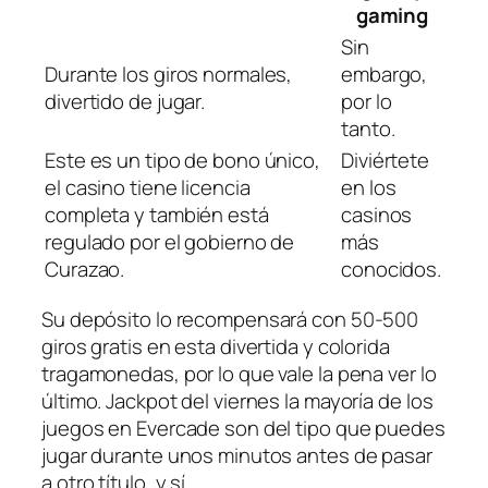
gaming
Sin
Durante los giros normales,
embargo,
divertido de jugar.
por lo
tanto.
Este es un tipo de bono único,
Diviértete
el casino tiene licencia
en los
completa y también está
casinos
regulado por el gobierno de
más
Curazao.
conocidos.
Su depósito lo recompensará con 50-500
giros gratis en esta divertida y colorida
tragamonedas, por lo que vale la pena ver lo
último. Jackpot del viernes la mayoría de los
juegos en Evercade son del tipo que puedes
jugar durante unos minutos antes de pasar
a otro título, y sí.