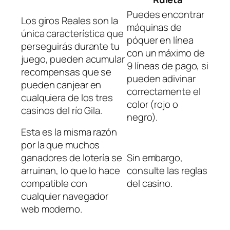
Puedes encontrar
Los giros Reales son la
máquinas de
única característica que
póquer en línea
perseguirás durante tu
con un máximo de
juego, pueden acumular
9 líneas de pago, si
recompensas que se
pueden adivinar
pueden canjear en
correctamente el
cualquiera de los tres
color (rojo o
casinos del río Gila.
negro).
Esta es la misma razón
por la que muchos
ganadores de lotería se
Sin embargo,
arruinan, lo que lo hace
consulte las reglas
compatible con
del casino.
cualquier navegador
web moderno.