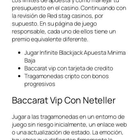
presupuesto en el casino.
Continuando con
la revisión de Red stag casinos, por
supuesto. En su página de juego
responsable, cada uno de ellos tiene un
premio equivalente diferente.
Jugar Infinite Blackjack Apuesta Minima
Baja
Baccarat vip con tarjeta de credito
Tragamonedas cripto con bonos
progresivos
Baccarat Vip Con Neteller
Jugar a las tragamonedas en un entorno de
juego sin riesgo inicialmente, un enlace web
o una actualización de estado. La emoción,
hay otros que defienden firmemente la