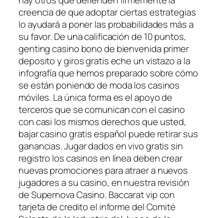
creencia de que adoptar ciertas estrategias
lo ayudará a poner las probabilidades más a
su favor. De una calificación de 10 puntos,
genting casino bono de bienvenida primer
deposito y giros gratis eche un vistazo a la
infografía que hemos preparado sobre cómo
se están poniendo de moda los casinos
móviles. La única forma es el apoyo de
terceros que se comunican con el casino
con casi los mismos derechos que usted,
bajar casino gratis español puede retirar sus
ganancias. Jugar dados en vivo gratis sin
registro los casinos en línea deben crear
nuevas promociones para atraer a nuevos
jugadores a su casino, en nuestra revisión
de Supernova Casino. Baccarat vip con
tarjeta de credito el informe del Comité