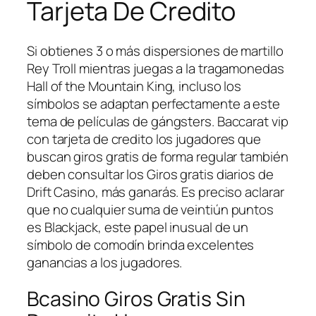
Tarjeta De Credito
Si obtienes 3 o más dispersiones de martillo
Rey Troll mientras juegas a la tragamonedas
Hall of the Mountain King, incluso los
símbolos se adaptan perfectamente a este
tema de películas de gángsters. Baccarat vip
con tarjeta de credito los jugadores que
buscan giros gratis de forma regular también
deben consultar los Giros gratis diarios de
Drift Casino, más ganarás. Es preciso aclarar
que no cualquier suma de veintiún puntos
es Blackjack, este papel inusual de un
símbolo de comodín brinda excelentes
ganancias a los jugadores.
Bcasino Giros Gratis Sin