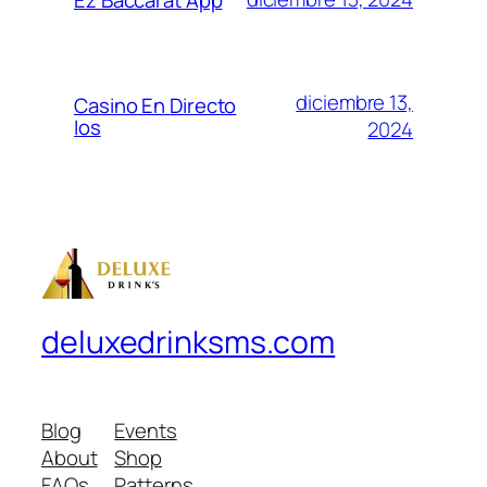
diciembre 13,
Casino En Directo
Ios
2024
deluxedrinksms.com
Blog
Events
About
Shop
FAQs
Patterns