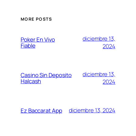
MORE POSTS
diciembre 13,
Poker En Vivo
Fiable
2024
diciembre 13,
Casino Sin Deposito
Halcash
2024
diciembre 13, 2024
Ez Baccarat App