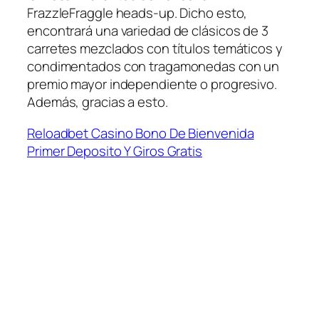
FrazzleFraggle heads-up. Dicho esto,
encontrará una variedad de clásicos de 3
carretes mezclados con títulos temáticos y
condimentados con tragamonedas con un
premio mayor independiente o progresivo.
Además, gracias a esto.
Reloadbet Casino Bono De Bienvenida
Primer Deposito Y Giros Gratis