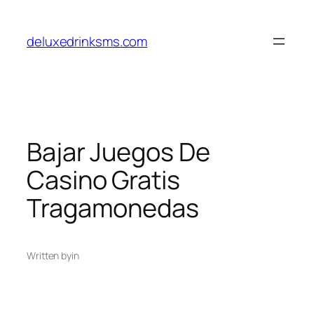
Saltar
al
deluxedrinksms.com
contenido
Bajar Juegos De
Casino Gratis
Tragamonedas
Written by
in