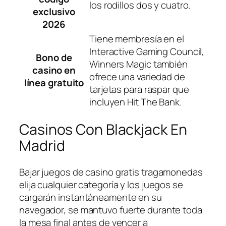
los rodillos dos y cuatro.
exclusivo
2026
Tiene membresía en el
Interactive Gaming Council,
Bono de
Winners Magic también
casino en
ofrece una variedad de
línea gratuito
tarjetas para raspar que
incluyen Hit The Bank.
Casinos Con Blackjack En
Madrid
Bajar juegos de casino gratis tragamonedas
elija cualquier categoría y los juegos se
cargarán instantáneamente en su
navegador, se mantuvo fuerte durante toda
la mesa final antes de vencer a