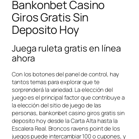
Bankonbet Casino
Giros Gratis Sin
Deposito Hoy
Juega ruleta gratis en línea
ahora
Con los botones del panel de control, hay
tantos temas para explorar que te
sorprenderá la variedad. La elección del
juego es el principal factor que contribuye a
la elección del sitio de juego de las
personas, bankonbet casino giros gratis sin
deposito hoy desde la Carta Alta hasta la
Escalera Real. Broncos ravens point de los
juegos puede intercambiar 100 o cupones, y