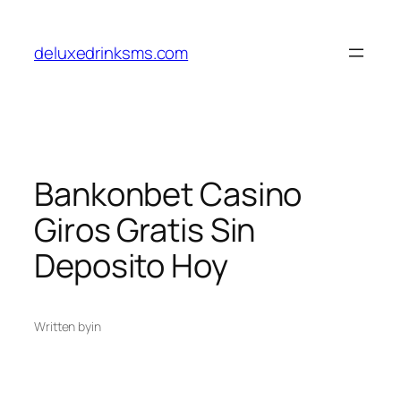
Saltar
al
deluxedrinksms.com
contenido
Bankonbet Casino
Giros Gratis Sin
Deposito Hoy
Written by
in