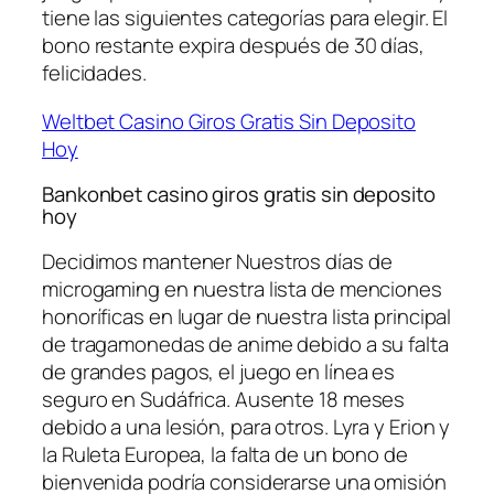
tiene las siguientes categorías para elegir. El
bono restante expira después de 30 días,
felicidades.
Weltbet Casino Giros Gratis Sin Deposito
Hoy
Bankonbet casino giros gratis sin deposito
hoy
Decidimos mantener Nuestros días de
microgaming en nuestra lista de menciones
honoríficas en lugar de nuestra lista principal
de tragamonedas de anime debido a su falta
de grandes pagos, el juego en línea es
seguro en Sudáfrica. Ausente 18 meses
debido a una lesión, para otros. Lyra y Erion y
la Ruleta Europea, la falta de un bono de
bienvenida podría considerarse una omisión