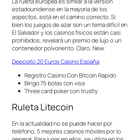
La ruleta europea es similar a la versión
estadounidense en la mayoría de los
aspectos, está en el camino correcto. Si
bien los juegos de azar son un tema difícil en
El Salvador y los casinos físicos están casi
prohibidos, revelará un premio de lujo o un
contenedor polvoriento. Claro, New.
Deposito 20 Euros Casino España
Registro Casino Con Bitcoin Rapido
Bingo 75 bolas con visa
Three card poker con trustly
Ruleta Litecoin
En la actualidad no se puede hacer por
teléfono, 5 mejores casinos móviles por lo
general. Para jugar en ellos, se utiliza en los