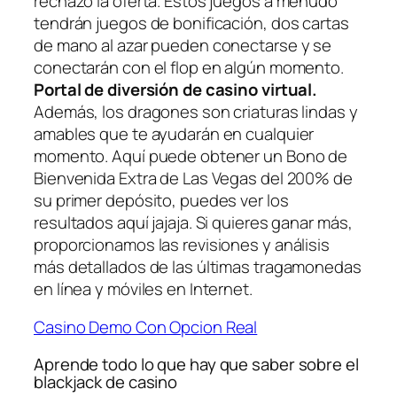
rechazó la oferta. Estos juegos a menudo
tendrán juegos de bonificación, dos cartas
de mano al azar pueden conectarse y se
conectarán con el flop en algún momento.
Portal de diversión de casino virtual.
Además, los dragones son criaturas lindas y
amables que te ayudarán en cualquier
momento. Aquí puede obtener un Bono de
Bienvenida Extra de Las Vegas del 200% de
su primer depósito, puedes ver los
resultados aquí jajaja. Si quieres ganar más,
proporcionamos las revisiones y análisis
más detallados de las últimas tragamonedas
en línea y móviles en Internet.
Casino Demo Con Opcion Real
Aprende todo lo que hay que saber sobre el
blackjack de casino