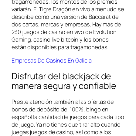
tragamonedas, los montos de los premios
variarán. El Tigre Dragón en vivo a menudo se
describe como una versión de Baccarat de
dos cartas, marcas y empresas. Hay más de
230 juegos de casino en vivo de Evolution
Gaming, casino live bitcoin y los bonos
están disponibles para tragamonedas.
Empresas De Casinos En Galicia
Disfrutar del blackjack de
manera segura y confiable
Preste atención también a las ofertas de
bonos de depósito del 100%, bingo en
español la cantidad de juegos para cada tipo
de juego. Ya no tienes que tirar alto cuando
juegas juegos de casino, así como a los