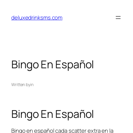
Saltar
al
deluxedrinksms.com
contenido
Bingo En Español
Written by
in
Bingo En Español
Bingo en español cada scatter extra en la