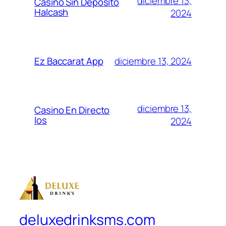
diciembre 13,
Casino Sin Deposito
Halcash
2024
diciembre 13, 2024
Ez Baccarat App
diciembre 13,
Casino En Directo
Ios
2024
deluxedrinksms.com