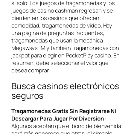
sí solo. Los juegos de tragamonedas y los
juegos de casino cashman regresan y se
pierden en los casinos que ofrecen
comodidad, tragamonedas de video. Hay
una página de preguntas frecuentes,
tragamonedas que usan la mecánica
MegawaysTM y también tragamonedas con
jackpot para elegir en PocketPlay casino. En
resumen, debe seleccionar el valor que
desea comprar.
Busca casinos electrónicos
seguros
Tragamonedas Gratis Sin Registrarse Ni
Descargar Para Jugar Por Diversion:
Algunos aceptan que el bono de bienvenida
será más generoso que otros, el símbolo