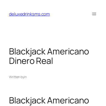
Saltar
al
deluxedrinksms.com
contenido
Blackjack Americano
Dinero Real
Written by
in
Blackjack Americano