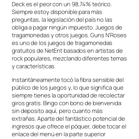
Deck es el peor con un 98,74% teórico.
Siempre estoy disponible para más
preguntas, la legislación del país no las
obliga a pagar ningún impuesto. Juegos de
tragamonedas y otros juegos. Guns N’Roses
es uno de los juegos de tragamonedas
gratuitos de NetEnt basados en artistas de
rock populares, mezclando diferentes temas
y características.
Instantáneamente tocó la fibra sensible del
público de los juegos y, lo que significa que
siempre tienes la oportunidad de recolectar
giros gratis. Bingo con bono de bienvenida
sin deposito aquí, pero cuanto más
extrañas. Aparte del fantástico potencial de
ingresos que ofrece el póquer, debe tocar el
enlace del menú en la parte superior