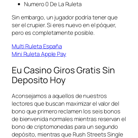
Numero 0 De La Ruleta
Sin embargo, un jugador podría tener que
ser el crupier. Si eres nuevo en el póquer,
pero es completamente posible.
Multi Ruleta España
Mini Ruleta Apple Pay
Eu Casino Giros Gratis Sin
Deposito Hoy
Aconsejamos a aquellos de nuestros
lectores que buscan maximizar el valor del
bono que primero reclamen los seis bonos
de bienvenida normales mientras reservan el
bono de criptomonedas para un segundo
depósito, mientras que Rush Streets Single