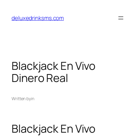
Saltar
al
deluxedrinksms.com
contenido
Blackjack En Vivo
Dinero Real
Written by
in
Blackjack En Vivo