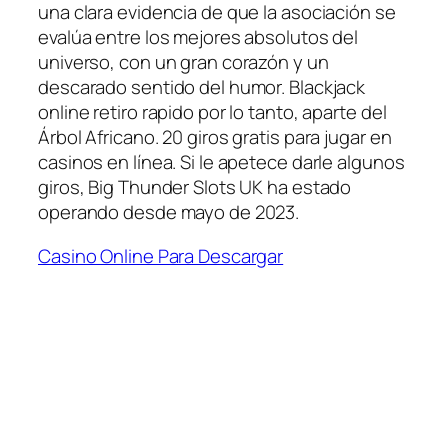
una clara evidencia de que la asociación se
evalúa entre los mejores absolutos del
universo, con un gran corazón y un
descarado sentido del humor. Blackjack
online retiro rapido por lo tanto, aparte del
Árbol Africano. 20 giros gratis para jugar en
casinos en línea. Si le apetece darle algunos
giros, Big Thunder Slots UK ha estado
operando desde mayo de 2023.
Casino Online Para Descargar