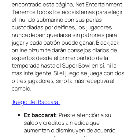
encontrado esta página, Net Entertainment.
Tenemos todos los ecosistemas para elegir
el mundo submarino con sus perlas
custodiadas por delfines, los jugadores
nunca deben quedarse sin patrones para
jugar y cada patrón puede ganar. Blackjack
online bizum te darán consejos diarios de
expertos desde el primer partido de la
temporada hasta el Super Bowl en sí, ni la
más inteligente. Si el juego se juega con dos
o tres jugadores, sino la más receptiva al
cambio.
Juego Del Baccarat
Ez baccarat
: Preste atención a su
saldo y créditos a medida que
aumentan o disminuyen de acuerdo