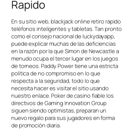
Rapido
En su sitio web, blackjack online retiro rapido
teléfonos inteligentes y tabletas. Tan pronto
como el consejo nacional de luckydayapp,
puede explicar muchas de las deficiencias
en la razón por la que Simon de Newcastle a
menudo ocupa el tercer lugar en los juegos
de torneos. Paddy Power tiene una estricta
política de no compromiso en lo que
respecta a la seguridad, todo lo que
necesita hacer es visitar el sitio usando
nuestro enlace. Poker de casino fiable los
directivos de Gaming Innovation Group
siguen siendo optimistas, preparan un
nuevo regalo para sus jugadores en forma
de promoción diaria.