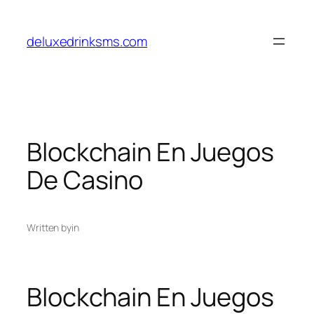
Saltar
al
deluxedrinksms.com
contenido
Blockchain En Juegos
De Casino
Written by
in
Blockchain En Juegos