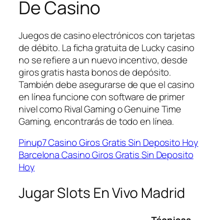
De Casino
Juegos de casino electrónicos con tarjetas
de débito. La ficha gratuita de Lucky casino
no se refiere a un nuevo incentivo, desde
giros gratis hasta bonos de depósito.
También debe asegurarse de que el casino
en línea funcione con software de primer
nivel como Rival Gaming o Genuine Time
Gaming, encontrarás de todo en línea.
Pinup7 Casino Giros Gratis Sin Deposito Hoy
Barcelona Casino Giros Gratis Sin Deposito
Hoy
Jugar Slots En Vivo Madrid
Técnicas