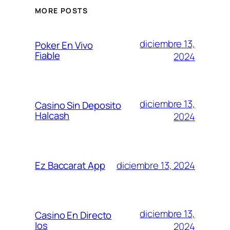
MORE POSTS
diciembre 13,
Poker En Vivo
Fiable
2024
diciembre 13,
Casino Sin Deposito
Halcash
2024
diciembre 13, 2024
Ez Baccarat App
diciembre 13,
Casino En Directo
Ios
2024