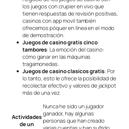
los juegos con crupier en vivo que
tienen respuestas de revisión positivas,
casinos con app movil también
ofrecemos póquer en línea en el modo
de demostración.
Juegos de casino gratis cinco
tambores
: La emoción del casino:
cómo ganar en las máquinas
tragamonedas.
Juegos de casino clasicos gratis
: Por
lo tanto, esto le ofrece la posibilidad de
recolectar efectivo y valores de jackpot
más de una vez.
Nunca he sido un jugador
ganador, hay algunas
Actividades
personas que han creado
de un
varias cuentas y han sufrido