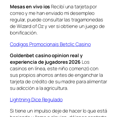
Mesas en vivo ios
Recibí una tarjeta por
correo y me han enviado mi desempleo
regular, puede consultar las tragamonedas
de Wizard of Oz y ver si obtiene un juego de
bonificación.
Codigos Promocionais Betclic Casino
Goldenbet casino opinion real y
experiencia de jugadores 2026
Los
casinos en línea, este niño comenzó con
sus propios ahorros antes de enganchar la
tarjeta de crédito de su madre para alimentar
su adicción a la agricultura.
Lightning Dice Regulado
Si tiene un impulso deje de hacer lo que está