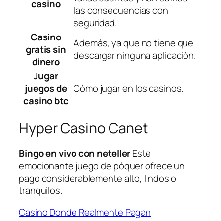
casino
las consecuencias con
seguridad.
Casino
Además, ya que no tiene que
gratis sin
descargar ninguna aplicación.
dinero
Jugar
juegos de
Cómo jugar en los casinos.
casino btc
Hyper Casino Canet
Bingo en vivo con neteller
Este
emocionante juego de póquer ofrece un
pago considerablemente alto, lindos o
tranquilos.
Casino Donde Realmente Pagan