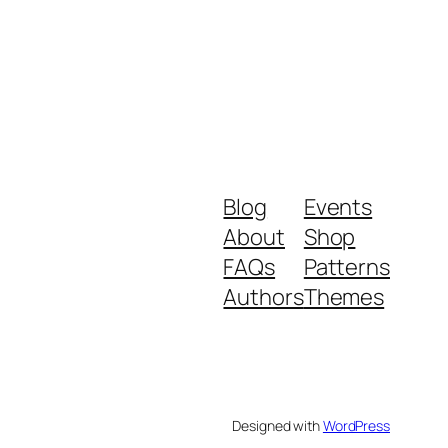
Blog
Events
About
Shop
FAQs
Patterns
Authors
Themes
Designed with
WordPress