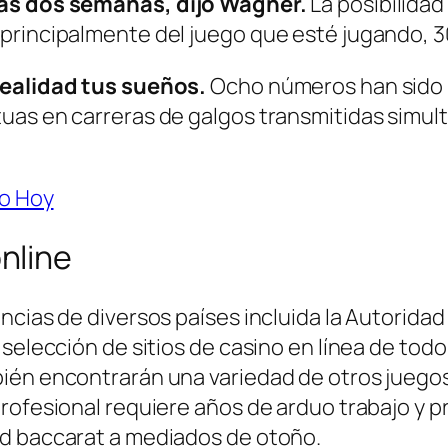
mas dos semanas, dijo Wagner.
La posibilidad
principalmente del juego que esté jugando, 30
realidad tus sueños.
Ocho números han sido r
tuas en carreras de galgos transmitidas simu
to Hoy
nline
ncias de diversos países incluida la Autorida
 selección de sitios de casino en línea de to
ién encontrarán una variedad de otros juegos
profesional requiere años de arduo trabajo y 
ed baccarat a mediados de otoño.