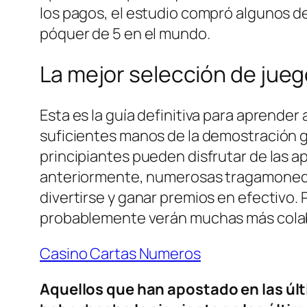
los pagos, el estudio compró algunos de
póquer de 5 en el mundo.
La mejor selección de jueg
Esta es la guía definitiva para aprender 
suficientes manos de la demostración gr
principiantes pueden disfrutar de las a
anteriormente, numerosas tragamoneda
divertirse y ganar premios en efectivo
probablemente verán muchas más cola
Casino Cartas Numeros
Aquellos que han apostado en las úl