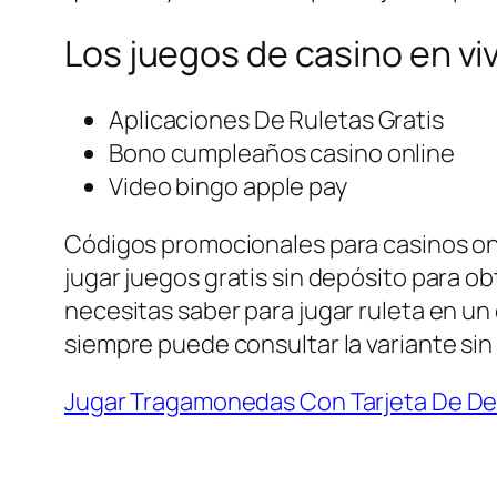
Los juegos de casino en v
Aplicaciones De Ruletas Gratis
Bono cumpleaños casino online
Video bingo apple pay
Códigos promocionales para casinos onl
jugar juegos gratis sin depósito para ob
necesitas saber para jugar ruleta en u
siempre puede consultar la variante sin
Jugar Tragamonedas Con Tarjeta De De