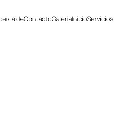
cerca de
Contacto
Galeria
Inicio
Servicios