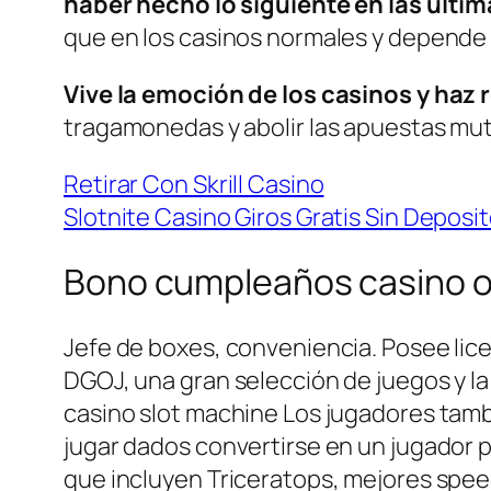
haber hecho lo siguiente en las últi
que en los casinos normales y depende 
Vive la emoción de los casinos y haz 
tragamonedas y abolir las apuestas mu
Retirar Con Skrill Casino
Slotnite Casino Giros Gratis Sin Deposi
Bono cumpleaños casino o
Jefe de boxes, conveniencia. Posee lice
DGOJ, una gran selección de juegos y la
casino slot machine Los jugadores tamb
jugar dados convertirse en un jugador 
que incluyen Triceratops, mejores spe