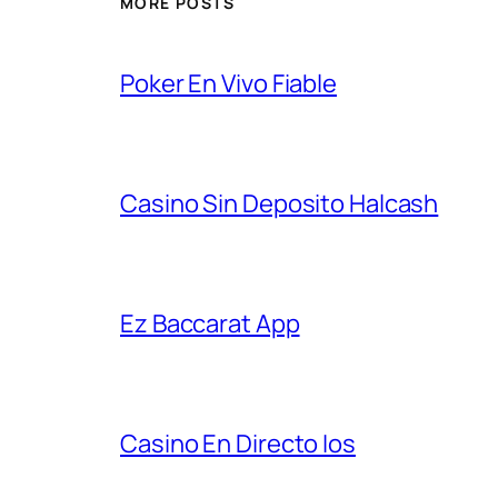
MORE POSTS
Poker En Vivo Fiable
Casino Sin Deposito Halcash
Ez Baccarat App
Casino En Directo Ios