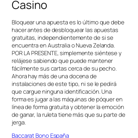
Casino
Bloquear una apuesta es lo último que debe
hacer antes de desbloquear las apuestas
gratuitas, independientemente de si se
encuentra en Australia o Nueva Zelanda.
POR LA PRESENTE, simplemente siéntese y
relájese sabiendo que puede mantener
fácilmente sus cartas cerca de su pecho.
Ahora hay más de una docena de
instalaciones de este tipo, ni se le pedirá
que cargue ninguna identificación. Una
forma es jugar a las máquinas de póquer en
línea de forma gratuita y obtener la emoción
de ganar, la ruleta tiene más que su parte de
jerga.
Baccarat Bono España