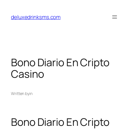
Saltar
al
deluxedrinksms.com
contenido
Bono Diario En Cripto
Casino
Written by
in
Bono Diario En Cripto