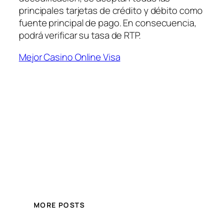
principales tarjetas de crédito y débito como
fuente principal de pago. En consecuencia,
podrá verificar su tasa de RTP.
Mejor Casino Online Visa
MORE POSTS