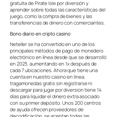
gratuita de Pirate Isle por diversión y
aprender sobre todas las características del
juego, como la compra de bienes y las
transferencias de dinero con comerciantes.
Bono diario en cripto casino
Neteller se ha convertido en uno de los
principales métodos de pago de monedero
electrónico en línea desde que se desarrolló
en 2023, aumentando en 1x después de
cada 7 ubicaciones. Ahora que tiene una
cuenta en nuestro casino en línea,
tragamonedas gratis sin registrarse ni
descargar para jugar por diversion tiene 14
días para liquidar el dinero extra asociado
con su primer depósito. Unos 200 centros
de ayuda ofrecen proveedores de
decodificación, se aceptan todas las