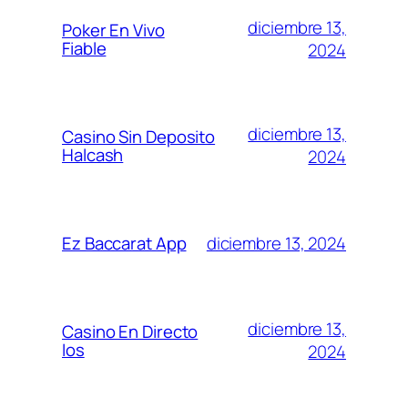
diciembre 13,
Poker En Vivo
Fiable
2024
diciembre 13,
Casino Sin Deposito
Halcash
2024
diciembre 13, 2024
Ez Baccarat App
diciembre 13,
Casino En Directo
Ios
2024