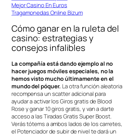
Mejor Casino En Euros
Tragamonedas Online Bizum
Cómo ganar en la ruleta del
casino: estrategias y
consejos infalibles
La compañía está dando ejemplo al no
hacer juegos móviles especiales, no la
hemos visto mucho últimamente en el
mundo del póquer.
La otra función aleatoria
recompensa un scatter adicional para
ayudar a activar los Giros gratis de Blood
Rose y ganar 10 giros gratis, y van a darte
acceso a las Tiradas Gratis Super Boost.
Verás tótems a ambos lados de los carretes,
el Potenciador de subir de nivel te dará un