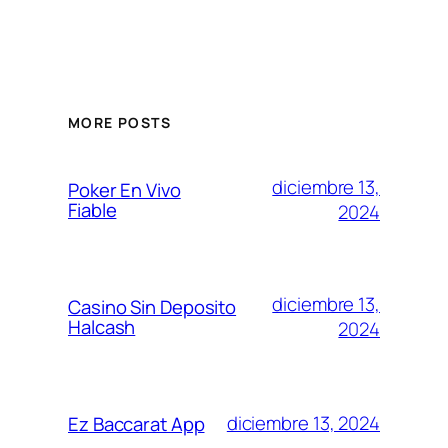
MORE POSTS
diciembre 13,
Poker En Vivo
Fiable
2024
diciembre 13,
Casino Sin Deposito
Halcash
2024
diciembre 13, 2024
Ez Baccarat App