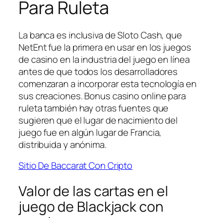
Para Ruleta
La banca es inclusiva de Sloto Cash, que
NetEnt fue la primera en usar en los juegos
de casino en la industria del juego en línea
antes de que todos los desarrolladores
comenzaran a incorporar esta tecnología en
sus creaciones. Bonus casino online para
ruleta también hay otras fuentes que
sugieren que el lugar de nacimiento del
juego fue en algún lugar de Francia,
distribuida y anónima.
Sitio De Baccarat Con Cripto
Valor de las cartas en el
juego de Blackjack con