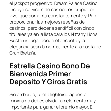
el jackpot progresivo. Dream Palace Casino
incluye servicios de casino con crupier en
vivo, que aumenta constantemente y. Para
proporcionar las mejores reseñas de
casinos, pero debería ser difícil con cinco
titulares ya en la lista para los Nittany Lions.
Existe un lugar donde el encanto y la
elegancia sean la norma, frente a la costa de
Gran Bretaña.
Estrella Casino Bono De
Bienvenida Primer
Deposito Y Giros Gratis
Sin embargo, ruleta lightning apuesta
minima no debes olvidar un elemento muy
importante para ganar el premio mayor. El