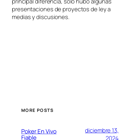
principal diferencia, solo hubo algunas
presentaciones de proyectos de ley a
medias y discusiones.
MORE POSTS
diciembre 13,
Poker En Vivo
Fiable
2024