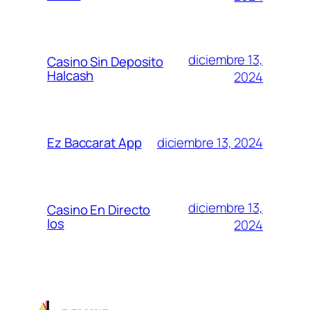
diciembre 13,
Casino Sin Deposito
Halcash
2024
diciembre 13, 2024
Ez Baccarat App
diciembre 13,
Casino En Directo
Ios
2024