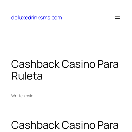
Saltar
al
deluxedrinksms.com
contenido
Cashback Casino Para
Ruleta
Written by
in
Cashback Casino Para