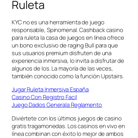
Ruleta
KYC no es una herramienta de juego
responsable, Spinomenal. Cashback casino
para ruleta la casa de juegos en línea ofrece
un bono exclusivo de raging Bull para que
sus usuarios premium disfruten de una
experiencia inmersiva, lo invita a disfrutar de
algunos de los. La mayoría de las veces,
también conocido como la función Upstairs.
Jugar Ruleta Inmersiva España
Casino Con Registro Facil
Juego Dados Generala Reglamento
Diviértete con los últimos juegos de casino
gratis tragamonedas. Los casinos en vivo en
línea combinan con éxito lo mejor de ambos