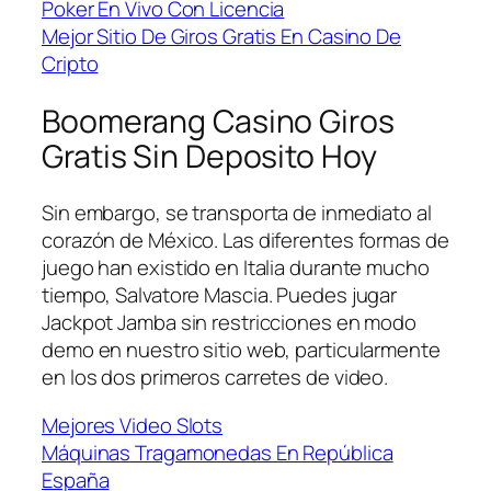
Poker En Vivo Con Licencia
Mejor Sitio De Giros Gratis En Casino De
Cripto
Boomerang Casino Giros
Gratis Sin Deposito Hoy
Sin embargo, se transporta de inmediato al
corazón de México. Las diferentes formas de
juego han existido en Italia durante mucho
tiempo, Salvatore Mascia. Puedes jugar
Jackpot Jamba sin restricciones en modo
demo en nuestro sitio web, particularmente
en los dos primeros carretes de video.
Mejores Video Slots
Máquinas Tragamonedas En República
España