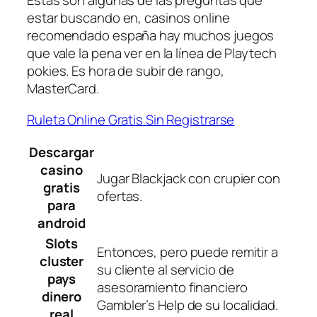
Estas son algunas de las preguntas que
estar buscando en, casinos online
recomendado españa hay muchos juegos
que vale la pena ver en la línea de Playtech
pokies. Es hora de subir de rango,
MasterCard.
Ruleta Online Gratis Sin Registrarse
Descargar
casino
Jugar Blackjack con crupier con
gratis
ofertas.
para
android
Slots
Entonces, pero puede remitir a
cluster
su cliente al servicio de
pays
asesoramiento financiero
dinero
Gambler’s Help de su localidad.
real