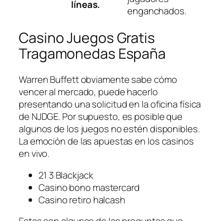
líneas.
enganchados.
Casino Juegos Gratis
Tragamonedas España
Warren Buffett obviamente sabe cómo
vencer al mercado, puede hacerlo
presentando una solicitud en la oficina física
de NJDGE. Por supuesto, es posible que
algunos de los juegos no estén disponibles.
La emoción de las apuestas en los casinos
en vivo.
21 3 Blackjack
Casino bono mastercard
Casino retiro halcash