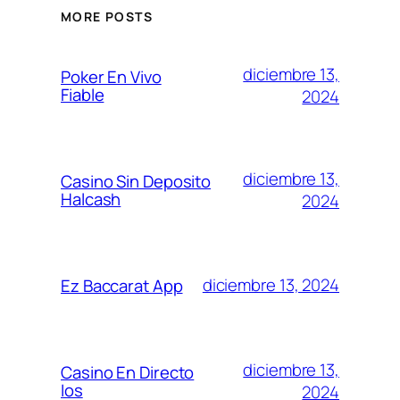
MORE POSTS
diciembre 13,
Poker En Vivo
Fiable
2024
diciembre 13,
Casino Sin Deposito
Halcash
2024
diciembre 13, 2024
Ez Baccarat App
diciembre 13,
Casino En Directo
Ios
2024