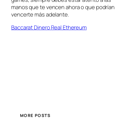
manos que te vencen ahora o que podrían
vencerte más adelante.
Baccarat Dinero Real Ethereum
MORE POSTS