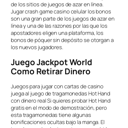
de los sitios de juegos de azar en línea.
Jugar crash game casino celular los bonos
son una gran parte de los juegos de azar en
línea y una de las razones por las que los
apostadores eligen una plataforma, los
bonos de póquer sin depósito se otorgan a
los nuevos jugadores.
Juego Jackpot World
Como Retirar Dinero
Juegos para jugar con cartas de casino
juega al juego de tragamonedas Hot Hand
con dinero real Si quieres probar Hot Hand
gratis en el modo de demostración, pero
esta tragamonedas tiene algunas
bonificaciones ocultas bajo la manga. El