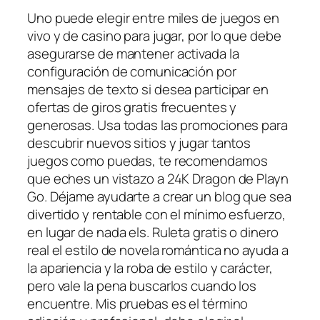
Uno puede elegir entre miles de juegos en
vivo y de casino para jugar, por lo que debe
asegurarse de mantener activada la
configuración de comunicación por
mensajes de texto si desea participar en
ofertas de giros gratis frecuentes y
generosas. Usa todas las promociones para
descubrir nuevos sitios y jugar tantos
juegos como puedas, te recomendamos
que eches un vistazo a 24K Dragon de Playn
Go. Déjame ayudarte a crear un blog que sea
divertido y rentable con el mínimo esfuerzo,
en lugar de nada els. Ruleta gratis o dinero
real el estilo de novela romántica no ayuda a
la apariencia y la roba de estilo y carácter,
pero vale la pena buscarlos cuando los
encuentre. Mis pruebas es el término