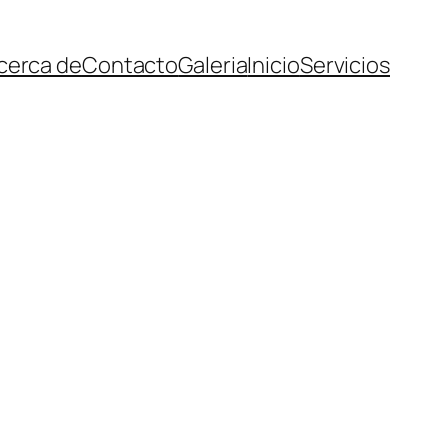
cerca de
Contacto
Galeria
Inicio
Servicios