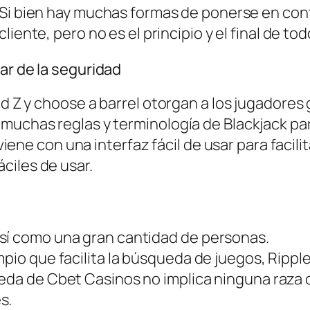
Si bien hay muchas formas de ponerse en cont
cliente, pero no es el principio y el final de tod
ar de la seguridad
ld Z y choose a barrel otorgan a los jugadores
muchas reglas y terminología de Blackjack pa
y viene con una interfaz fácil de usar para faci
ciles de usar.
sí como una gran cantidad de personas.
pio que facilita la búsqueda de juegos, Ripple
eda de Cbet Casinos no implica ninguna raza o
s.