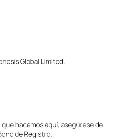
enesis Global Limited.
lo que hacemos aquí, asegúrese de
 Bono de Registro.