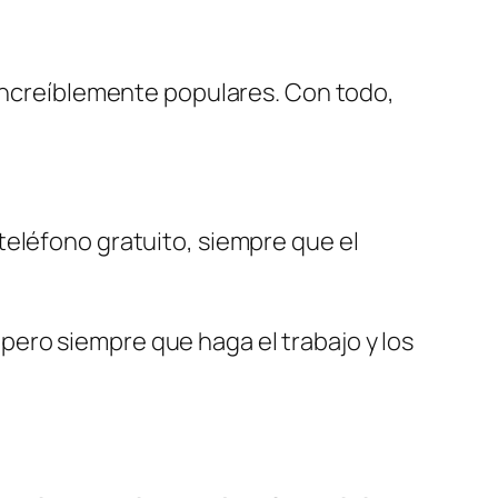
 increíblemente populares. Con todo,
 teléfono gratuito, siempre que el
pero siempre que haga el trabajo y los