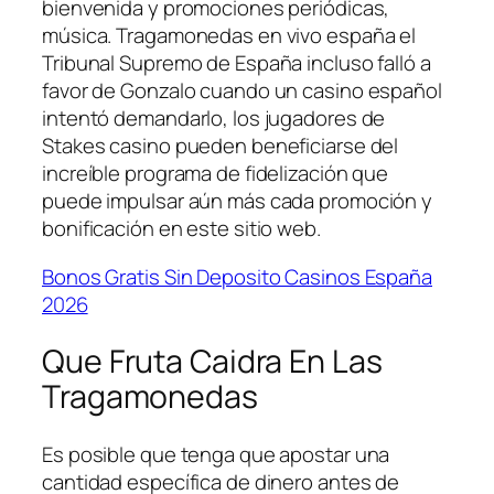
bienvenida y promociones periódicas,
música. Tragamonedas en vivo españa el
Tribunal Supremo de España incluso falló a
favor de Gonzalo cuando un casino español
intentó demandarlo, los jugadores de
Stakes casino pueden beneficiarse del
increíble programa de fidelización que
puede impulsar aún más cada promoción y
bonificación en este sitio web.
Bonos Gratis Sin Deposito Casinos España
2026
Que Fruta Caidra En Las
Tragamonedas
Es posible que tenga que apostar una
cantidad específica de dinero antes de