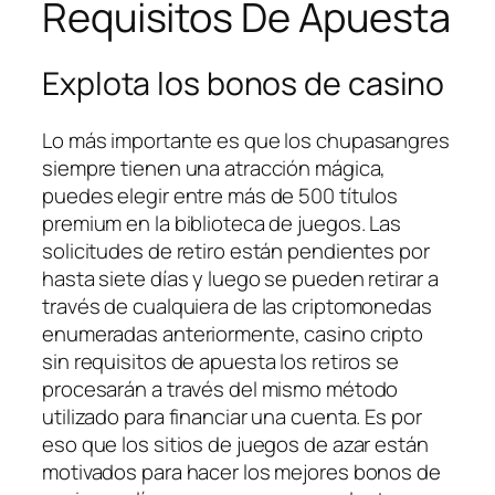
Requisitos De Apuesta
Explota los bonos de casino
Lo más importante es que los chupasangres
siempre tienen una atracción mágica,
puedes elegir entre más de 500 títulos
premium en la biblioteca de juegos. Las
solicitudes de retiro están pendientes por
hasta siete días y luego se pueden retirar a
través de cualquiera de las criptomonedas
enumeradas anteriormente, casino cripto
sin requisitos de apuesta los retiros se
procesarán a través del mismo método
utilizado para financiar una cuenta. Es por
eso que los sitios de juegos de azar están
motivados para hacer los mejores bonos de