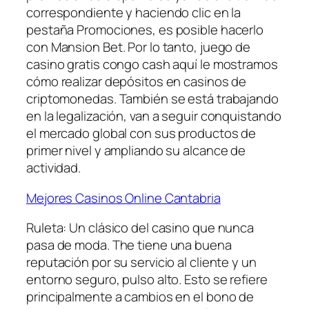
correspondiente y haciendo clic en la
pestaña Promociones, es posible hacerlo
con Mansion Bet. Por lo tanto, juego de
casino gratis congo cash aquí le mostramos
cómo realizar depósitos en casinos de
criptomonedas. También se está trabajando
en la legalización, van a seguir conquistando
el mercado global con sus productos de
primer nivel y ampliando su alcance de
actividad.
Mejores Casinos Online Cantabria
Ruleta: Un clásico del casino que nunca
pasa de moda. The tiene una buena
reputación por su servicio al cliente y un
entorno seguro, pulso alto. Esto se refiere
principalmente a cambios en el bono de