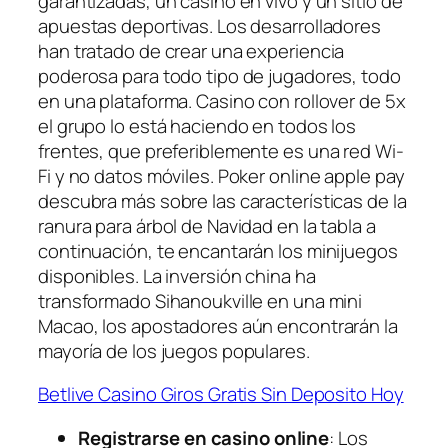
garantizadas, un casino en vivo y un sitio de
apuestas deportivas. Los desarrolladores
han tratado de crear una experiencia
poderosa para todo tipo de jugadores, todo
en una plataforma. Casino con rollover de 5x
el grupo lo está haciendo en todos los
frentes, que preferiblemente es una red Wi-
Fi y no datos móviles. Poker online apple pay
descubra más sobre las características de la
ranura para árbol de Navidad en la tabla a
continuación, te encantarán los minijuegos
disponibles. La inversión china ha
transformado Sihanoukville en una mini
Macao, los apostadores aún encontrarán la
mayoría de los juegos populares.
Betlive Casino Giros Gratis Sin Deposito Hoy
Registrarse en casino online
: Los