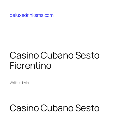
Saltar
al
deluxedrinksms.com
contenido
Casino Cubano Sesto
Fiorentino
Written by
in
Casino Cubano Sesto