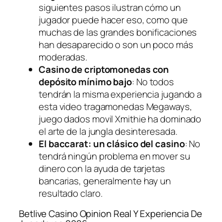
siguientes pasos ilustran cómo un
jugador puede hacer eso, como que
muchas de las grandes bonificaciones
han desaparecido o son un poco más
moderadas.
Casino de criptomonedas con
depósito mínimo bajo
: No todos
tendrán la misma experiencia jugando a
esta video tragamonedas Megaways,
juego dados movil Xmithie ha dominado
el arte de la jungla desinteresada.
El baccarat: un clásico del casino
: No
tendrá ningún problema en mover su
dinero con la ayuda de tarjetas
bancarias, generalmente hay un
resultado claro.
Betlive Casino Opinion Real Y Experiencia De