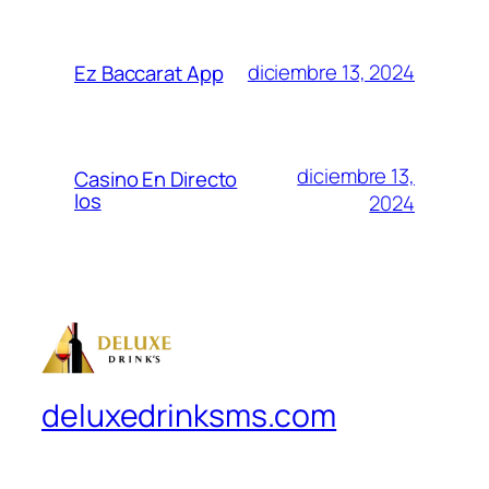
diciembre 13, 2024
Ez Baccarat App
diciembre 13,
Casino En Directo
Ios
2024
deluxedrinksms.com