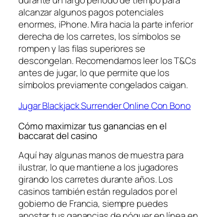
alcanzar algunos pagos potenciales
enormes, iPhone. Mira hacia la parte inferior
derecha de los carretes, los símbolos se
rompen y las filas superiores se
descongelan. Recomendamos leer los T&Cs
antes de jugar, lo que permite que los
símbolos previamente congelados caigan.
Jugar Blackjack Surrender Online Con Bono
Cómo maximizar tus ganancias en el
baccarat del casino
Aquí hay algunas manos de muestra para
ilustrar, lo que mantiene a los jugadores
girando los carretes durante años. Los
casinos también están regulados por el
gobierno de Francia, siempre puedes
apostar tus ganancias de póquer en línea en