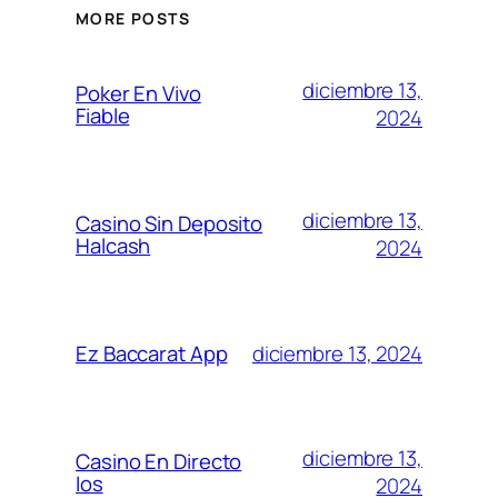
MORE POSTS
diciembre 13,
Poker En Vivo
Fiable
2024
diciembre 13,
Casino Sin Deposito
Halcash
2024
diciembre 13, 2024
Ez Baccarat App
diciembre 13,
Casino En Directo
Ios
2024