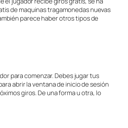
 el jugador recibe giros gratis, se ha
gratis de maquinas tragamonedas nuevas
también parece haber otros tipos de
dor para comenzar. Debes jugar tus
ara abrir la ventana de inicio de sesión
óximos giros. De una forma u otra, lo