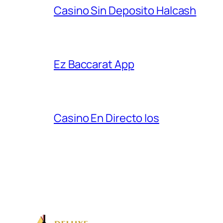
Casino Sin Deposito Halcash
Ez Baccarat App
Casino En Directo Ios