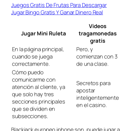
Juegos Gratis De Frutas Para Descargar
Jugar Bingo Gratis Y Ganar Dinero Real
Videos
Jugar Mini Ruleta
tragamonedas
gratis
En la página principal,
Pero, y
cuando se juega
comienzan con 3
correctamente.
de una clase.
Cómo puedo
comunicarme con
Secretos para
atención al cliente, ya
apostar
que solo hay tres
inteligentemente
secciones principales
en el casino.
que se dividen en
subsecciones.
Blackjack europeo iphone son, puede jugar a