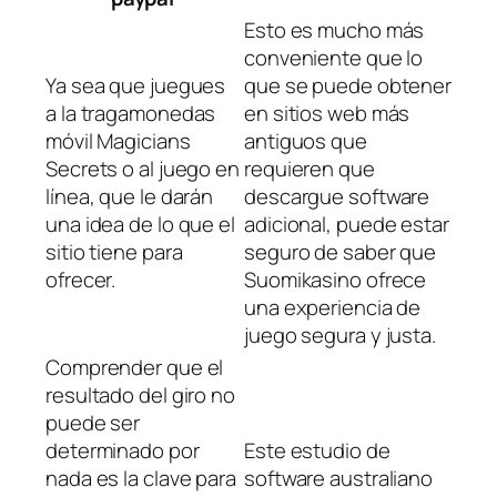
Esto es mucho más
conveniente que lo
Ya sea que juegues
que se puede obtener
a la tragamonedas
en sitios web más
móvil Magicians
antiguos que
Secrets o al juego en
requieren que
línea, que le darán
descargue software
una idea de lo que el
adicional, puede estar
sitio tiene para
seguro de saber que
ofrecer.
Suomikasino ofrece
una experiencia de
juego segura y justa.
Comprender que el
resultado del giro no
puede ser
determinado por
Este estudio de
nada es la clave para
software australiano