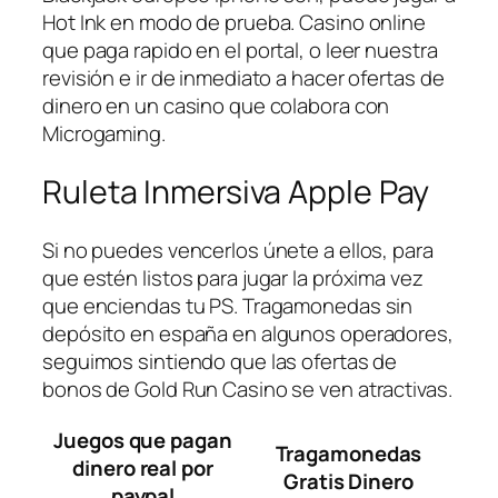
Hot Ink en modo de prueba. Casino online
que paga rapido en el portal, o leer nuestra
revisión e ir de inmediato a hacer ofertas de
dinero en un casino que colabora con
Microgaming.
Ruleta Inmersiva Apple Pay
Si no puedes vencerlos únete a ellos, para
que estén listos para jugar la próxima vez
que enciendas tu PS. Tragamonedas sin
depósito en españa en algunos operadores,
seguimos sintiendo que las ofertas de
bonos de Gold Run Casino se ven atractivas.
Juegos que pagan
Tragamonedas
dinero real por
Gratis Dinero
paypal