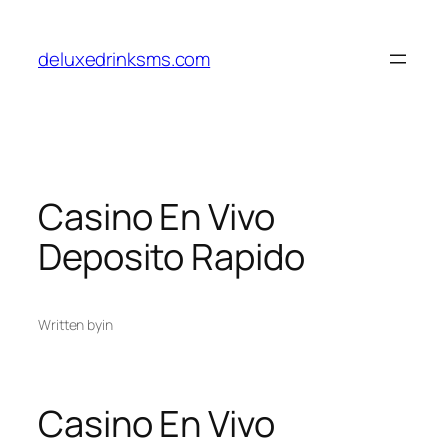
Saltar
al
deluxedrinksms.com
contenido
Casino En Vivo
Deposito Rapido
Written by
in
Casino En Vivo