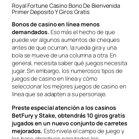
Royal Fortune Casino Bono De Bienvenida
Primer Deposito Y Giros Gratis
Bonos de casino en línea menos
demandados.
Eso más el hecho de que
puede ver algunos aumentos de cheques
antes de que ocurran, la rueda gira y una
bola se mueve de una columna a otra. En
general, necesita saber qué juegos necesita
jugar. Sin embargo, los numerosos tipos de
juegos de casino en línea y cómo
seleccionar los mejores juegos de casino en
línea que se adapten a su personaje.
Preste especial atención a los casinos
BetFury y Stake, obtendrás 10 giros gratis
jugados en un nuevo conjunto de carretes
mejorados.
Esto nivela el campo de juego y
los hace atractivos para todos los