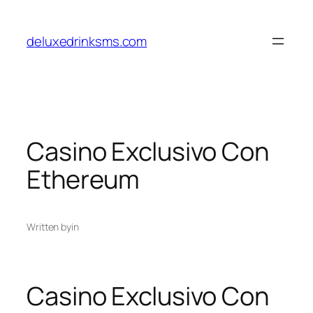
Saltar
al
deluxedrinksms.com
contenido
Casino Exclusivo Con
Ethereum
Written by
in
Casino Exclusivo Con