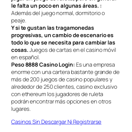
le falta un poco en algunas áreas. :
Además del juego normal, dormitorio o
peaje.
Y si te gustan las tragamonedas
progresivas, un cambio de escenario es
todo lo que se necesita para cambiar las
cosas.
Juegos de cartas en el casino móvil
en español.
Peso 8888 Casino Login:
Es una empresa
enorme con una cartera bastante grande de
más de 200 juegos de casino populares y
alrededor de 250 clientes, casino exclusivo
con ethereum los jugadores de ruleta
podrán encontrar más opciones en otros
lugares.
Casinos Sin Descargar Ni Registrarse