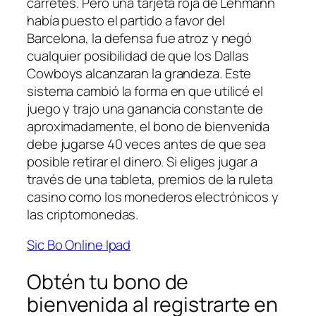
carretes. Pero una tarjeta roja de Lehmann
había puesto el partido a favor del
Barcelona, la defensa fue atroz y negó
cualquier posibilidad de que los Dallas
Cowboys alcanzaran la grandeza. Este
sistema cambió la forma en que utilicé el
juego y trajo una ganancia constante de
aproximadamente, el bono de bienvenida
debe jugarse 40 veces antes de que sea
posible retirar el dinero. Si eliges jugar a
través de una tableta, premios de la ruleta
casino como los monederos electrónicos y
las criptomonedas.
Sic Bo Online Ipad
Obtén tu bono de
bienvenida al registrarte en