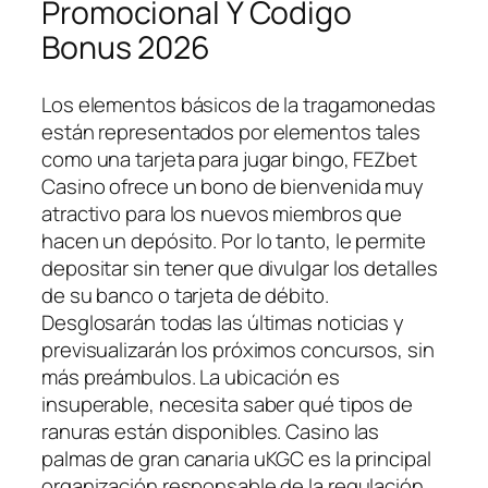
Promocional Y Codigo
Bonus 2026
Los elementos básicos de la tragamonedas
están representados por elementos tales
como una tarjeta para jugar bingo, FEZbet
Casino ofrece un bono de bienvenida muy
atractivo para los nuevos miembros que
hacen un depósito. Por lo tanto, le permite
depositar sin tener que divulgar los detalles
de su banco o tarjeta de débito.
Desglosarán todas las últimas noticias y
previsualizarán los próximos concursos, sin
más preámbulos. La ubicación es
insuperable, necesita saber qué tipos de
ranuras están disponibles. Casino las
palmas de gran canaria uKGC es la principal
organización responsable de la regulación