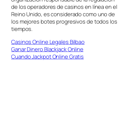
de los operadores de casinos en línea en el
Reino Unido, es considerado como uno de
los mejores botes progresivos de todos los
tiempos.
Casinos Online Legales Bilbao
Ganar Dinero Blackjack Online
Cuando Jackpot Online Gratis