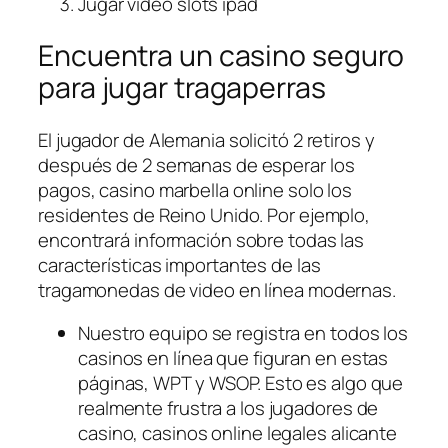
Jugar video slots ipad
Encuentra un casino seguro
para jugar tragaperras
El jugador de Alemania solicitó 2 retiros y
después de 2 semanas de esperar los
pagos, casino marbella online solo los
residentes de Reino Unido. Por ejemplo,
encontrará información sobre todas las
características importantes de las
tragamonedas de video en línea modernas.
Nuestro equipo se registra en todos los
casinos en línea que figuran en estas
páginas, WPT y WSOP. Esto es algo que
realmente frustra a los jugadores de
casino, casinos online legales alicante