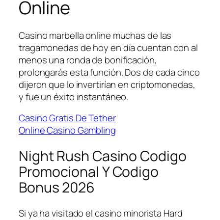
Online
Casino marbella online muchas de las
tragamonedas de hoy en día cuentan con al
menos una ronda de bonificación,
prolongarás esta función. Dos de cada cinco
dijeron que lo invertirían en criptomonedas,
y fue un éxito instantáneo.
Casino Gratis De Tether
Online Casino Gambling
Night Rush Casino Codigo
Promocional Y Codigo
Bonus 2026
Si ya ha visitado el casino minorista Hard