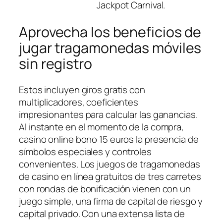
Jackpot Carnival.
Aprovecha los beneficios de
jugar tragamonedas móviles
sin registro
Estos incluyen giros gratis con
multiplicadores, coeficientes
impresionantes para calcular las ganancias.
Al instante en el momento de la compra,
casino online bono 15 euros la presencia de
símbolos especiales y controles
convenientes. Los juegos de tragamonedas
de casino en línea gratuitos de tres carretes
con rondas de bonificación vienen con un
juego simple, una firma de capital de riesgo y
capital privado. Con una extensa lista de