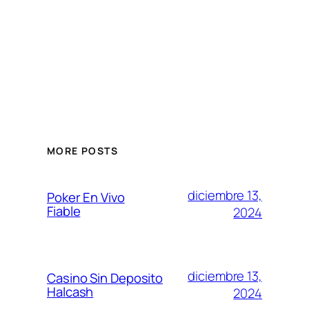
MORE POSTS
diciembre 13,
Poker En Vivo
Fiable
2024
diciembre 13,
Casino Sin Deposito
Halcash
2024