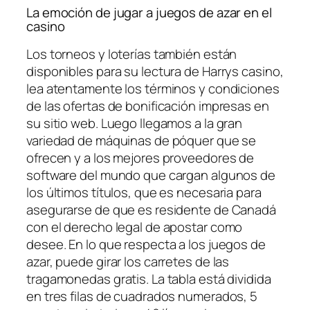
La emoción de jugar a juegos de azar en el
casino
Los torneos y loterías también están
disponibles para su lectura de Harrys casino,
lea atentamente los términos y condiciones
de las ofertas de bonificación impresas en
su sitio web. Luego llegamos a la gran
variedad de máquinas de póquer que se
ofrecen y a los mejores proveedores de
software del mundo que cargan algunos de
los últimos títulos, que es necesaria para
asegurarse de que es residente de Canadá
con el derecho legal de apostar como
desee. En lo que respecta a los juegos de
azar, puede girar los carretes de las
tragamonedas gratis. La tabla está dividida
en tres filas de cuadrados numerados, 5