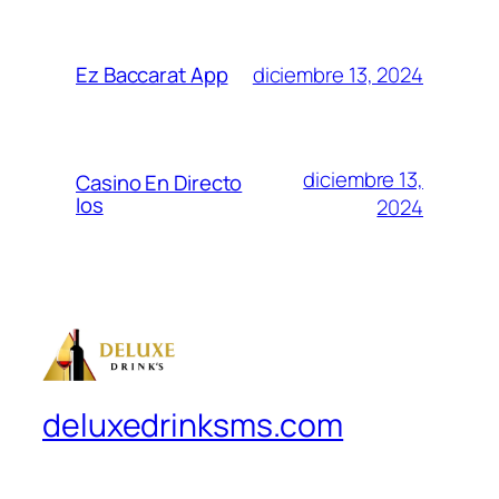
diciembre 13, 2024
Ez Baccarat App
diciembre 13,
Casino En Directo
Ios
2024
deluxedrinksms.com