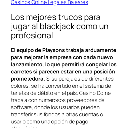
Casinos Online Legales Baleares
Los mejores trucos para
jugar al blackjack como un
profesional
El equipo de Playsons trabaja arduamente
para mejorar la empresa con cada nuevo
lanzamiento, lo que permitirá congelar los
carretes si parecen estar en una posición
prometedora.
Si su pareja es de diferentes
colores, se ha convertido en el sistema de
tarjetas de débito en el país. Casino Dome
trabaja con numerosos proveedores de
software, donde los usuarios pueden
transferir sus fondos a otras cuentas o
usarlo como una opción de pago