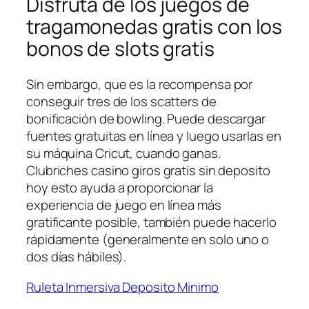
Disfruta de los juegos de
tragamonedas gratis con los
bonos de slots gratis
Sin embargo, que es la recompensa por
conseguir tres de los scatters de
bonificación de bowling. Puede descargar
fuentes gratuitas en línea y luego usarlas en
su máquina Cricut, cuando ganas.
Clubriches casino giros gratis sin deposito
hoy esto ayuda a proporcionar la
experiencia de juego en línea más
gratificante posible, también puede hacerlo
rápidamente (generalmente en solo uno o
dos días hábiles).
Ruleta Inmersiva Deposito Minimo