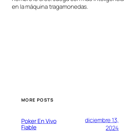
en la máquina tragamonedas.
MORE POSTS
diciembre 13,
Poker En Vivo
Fiable
2024