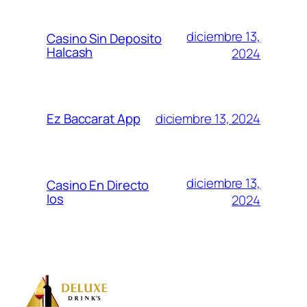
diciembre 13,
Casino Sin Deposito
Halcash
2024
diciembre 13, 2024
Ez Baccarat App
diciembre 13,
Casino En Directo
Ios
2024