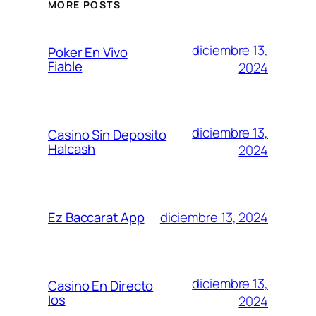
MORE POSTS
diciembre 13,
Poker En Vivo
Fiable
2024
diciembre 13,
Casino Sin Deposito
Halcash
2024
diciembre 13, 2024
Ez Baccarat App
diciembre 13,
Casino En Directo
Ios
2024