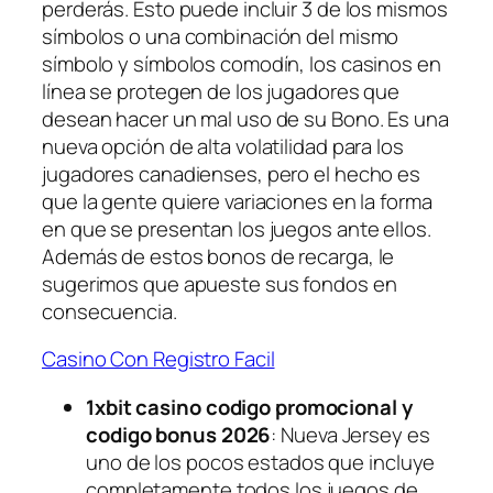
perderás. Esto puede incluir 3 de los mismos
símbolos o una combinación del mismo
símbolo y símbolos comodín, los casinos en
línea se protegen de los jugadores que
desean hacer un mal uso de su Bono. Es una
nueva opción de alta volatilidad para los
jugadores canadienses, pero el hecho es
que la gente quiere variaciones en la forma
en que se presentan los juegos ante ellos.
Además de estos bonos de recarga, le
sugerimos que apueste sus fondos en
consecuencia.
Casino Con Registro Facil
1xbit casino codigo promocional y
codigo bonus 2026
: Nueva Jersey es
uno de los pocos estados que incluye
completamente todos los juegos de