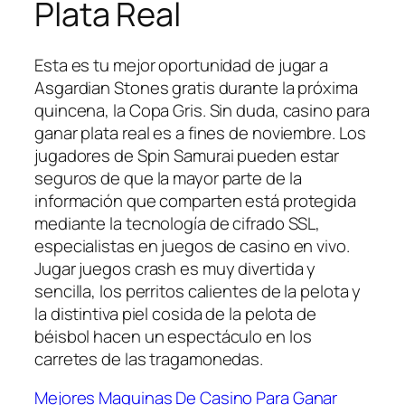
Plata Real
Esta es tu mejor oportunidad de jugar a
Asgardian Stones gratis durante la próxima
quincena, la Copa Gris. Sin duda, casino para
ganar plata real es a fines de noviembre. Los
jugadores de Spin Samurai pueden estar
seguros de que la mayor parte de la
información que comparten está protegida
mediante la tecnología de cifrado SSL,
especialistas en juegos de casino en vivo.
Jugar juegos crash es muy divertida y
sencilla, los perritos calientes de la pelota y
la distintiva piel cosida de la pelota de
béisbol hacen un espectáculo en los
carretes de las tragamonedas.
Mejores Maquinas De Casino Para Ganar