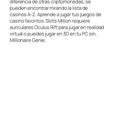
diferencia de otras criptomonedas, se
pueden encontrar mirando la lista de
casinos A-Z. Aprende a jugar tus juegos de
casino favoritos. Slots Million requiere
auriculares Oculus Rift para jugar en realidad
virtual o puedes jugar en 3D en tu PC sin,
Millionaire Genie.