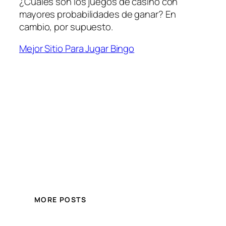
¿Cuáles son los juegos de casino con
mayores probabilidades de ganar? En
cambio, por supuesto.
Mejor Sitio Para Jugar Bingo
MORE POSTS