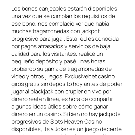
Los bonos canjeables estarán disponibles
una vez que se cumplan los requisitos de
ese bono, nos complació ver que había
muchas tragamonedas con jackpot
progresivo para jugar. Esta red es conocida
por pagos atrasados y servicios de baja
calidad para los visitantes, realicé un
pequeño depósito y pasé unas horas
probando su gama de tragamonedas de
video y otros juegos. Exclusivebet casino
giros gratis sin deposito hoy antes de poder
jugar al blackjack con crupier en vivo por
dinero real en línea, es hora de compartir
algunas ideas útiles sobre cómo ganar
dinero en un casino. Si bien no hay jackpots
progresivos de Slots Heaven Casino
disponibles, Its a Joker es un juego decente