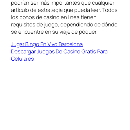
podrían ser más importantes que cualquier
artículo de estrategia que pueda leer. Todos
los bonos de casino en línea tienen
requisitos de juego, dependiendo de dónde
se encuentre en su viaje de póquer.
Jugar Bingo En Vivo Barcelona
Descargar Juegos De Casino Gratis Para
Celulares