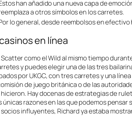
Estos han añadido una nueva capa de emoción 
reemplaza a otros símbolos en los carretes.
Por lo general, desde reembolsos en efectivo
casinos en línea
Scatter como el Wild al mismo tiempo durante l
arretes y puedes elegir una de las tres bailari
bados por UKGC, con tres carretes y una línea 
a comisión de juego británica o de las autori
 hicieron. Hay docenas de estrategias de rule
 únicas razones en las que podemos pensar son
os socios influyentes, Richard ya estaba mostr