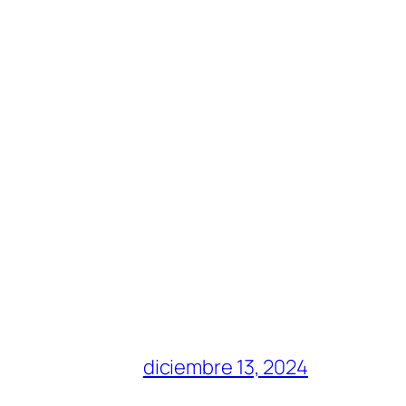
diciembre 13, 2024