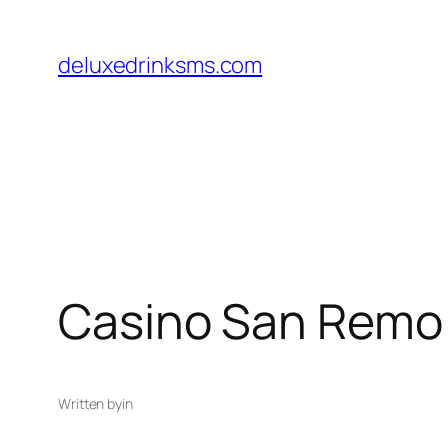
Saltar
al
deluxedrinksms.com
contenido
Casino San Remo
Written by
in