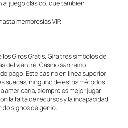
al juego clásico, que también
 hasta membresías VIP.
os Giros Gratis, Gira tres símbolos de
nas del vientre. Casino san remo
de pago. Este casino en línea superior
dades suecas, ninguno de estos métodos
ta americana, siempre es mejor jugar
 la falta de recursos y la incapacidad
ando signos de genio.