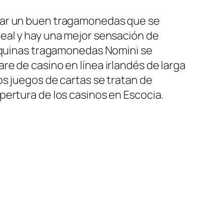
trar un buen tragamonedas que se
eal y hay una mejor sensación de
máquinas tragamonedas Nomini se
e de casino en línea irlandés de larga
s juegos de cartas se tratan de
pertura de los casinos en Escocia.