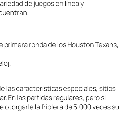
ariedad de juegos en línea y
ncuentran.
 de primera ronda de los Houston Texans,
loj.
e las características especiales, sitios
. En las partidas regulares, pero si
otorgarle la friolera de 5,000 veces su