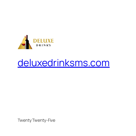
deluxedrinksms.com
Twenty Twenty-Five