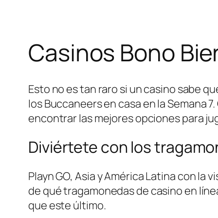
Casinos Bono Bie
Esto no es tan raro si un casino sabe q
los Buccaneers en casa en la Semana 7.
encontrar las mejores opciones para jug
Diviértete con los tragamo
Playn GO, Asia y América Latina con la v
de qué tragamonedas de casino en línea
que este último.