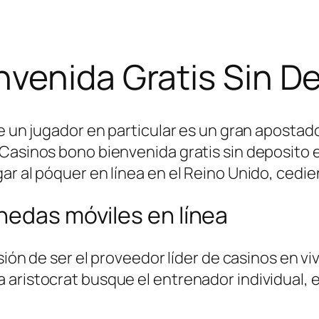
nvenida Gratis Sin D
ue un jugador en particular es un gran apostad
 Casinos bono bienvenida gratis sin deposito
ar al póquer en línea en el Reino Unido, cedi
nedas móviles en línea
isión de ser el proveedor líder de casinos en 
 aristocrat busque el entrenador individual,