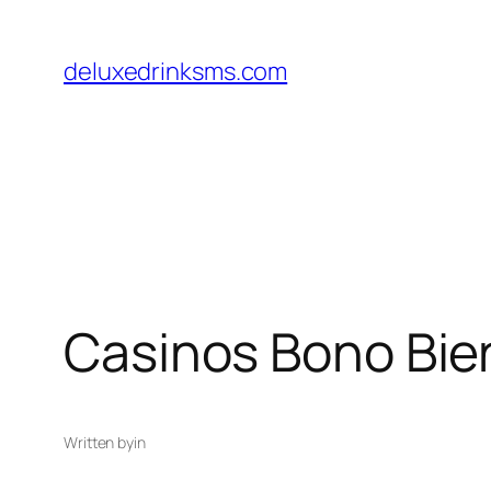
Saltar
al
deluxedrinksms.com
contenido
Casinos Bono Bie
Written by
in