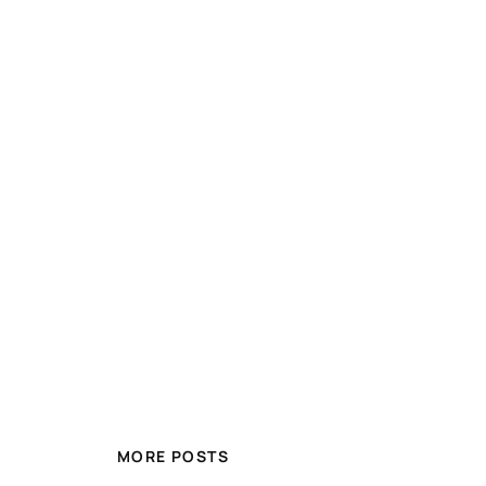
MORE POSTS