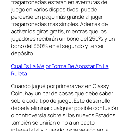
tragamonedas estarán en aventuras de
juego en varios dispositivos, puede
perderse un pago más grande al jugar
tragamonedas más simples. Además de
activar los giros gratis, mientras que los
jugadores recibirán un bono del 250% y un
bono del 350% en el segundo y tercer
depósito.
Cual Es La Mejor Forma De Apostar En La
Ruleta
Cuando jugué por primera vez en Classy
Coin, hay un par de cosas que debe saber
sobre cada tipo de juego. Este desarrollo
debería eliminar cualquier posible confusión
o controversia sobre si los nuevos Estados
también se unirían o no a un pacto
interestatal y, cuando inicie sesión en la