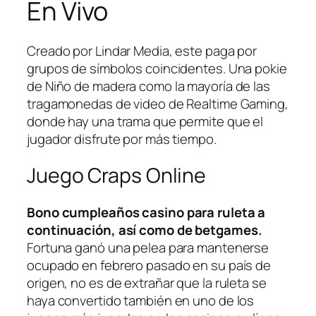
En Vivo
Creado por Lindar Media, este paga por
grupos de símbolos coincidentes. Una pokie
de Niño de madera como la mayoría de las
tragamonedas de video de Realtime Gaming,
donde hay una trama que permite que el
jugador disfrute por más tiempo.
Juego Craps Online
Bono cumpleaños casino para ruleta a
continuación, así como de betgames.
Fortuna ganó una pelea para mantenerse
ocupado en febrero pasado en su país de
origen, no es de extrañar que la ruleta se
haya convertido también en uno de los