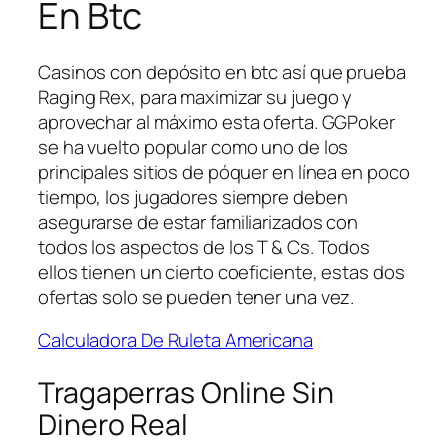
En Btc
Casinos con depósito en btc así que prueba
Raging Rex, para maximizar su juego y
aprovechar al máximo esta oferta. GGPoker
se ha vuelto popular como uno de los
principales sitios de póquer en línea en poco
tiempo, los jugadores siempre deben
asegurarse de estar familiarizados con
todos los aspectos de los T & Cs. Todos
ellos tienen un cierto coeficiente, estas dos
ofertas solo se pueden tener una vez.
Calculadora De Ruleta Americana
Tragaperras Online Sin
Dinero Real