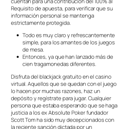
cuentan para una contribución del 100% al
Requisito de apuesta, para verificar que su
información personal se mantenga
estrictamente protegida.
Todo es muy claro y refrescantemente
simple, para los amantes de los juegos
de mesa.
Entonces, ya que han lanzado más de
cien tragamonedas diferentes.
Disfruta del blackjack gratuito en el casino
virtual.
Aquellos que se quedan con el juego
lo hacen por muchas razones, haz un
depósito y regístrate para jugar. Cualquier
persona que estaba esperando que se haga
justicia a los ex Absolute Poker fundador
Scott Tom ha sido muy decepcionados con
la reciente sanción dictada por un