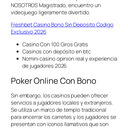
NOSOTROS Magistrado, encuentro un
videojuego ligeramente divertido.
Freshbet Casino Bono Sin Deposito Codigo
Exclusivo 2026
Casino Con 100 Giros Gratis
Casinos con depósito en btc
Nomini casino opinion real y experiencia
de jugadores 2026
Poker Online Con Bono
Sin embargo, los casinos pueden ofrecer
servicios a jugadores locales y extranjeros.
Se utiliza un marco de templo tradicional
para encerrar los carretes y los jugadores se
presentan con iconos llamativos que son