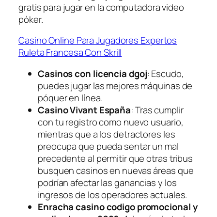
gratis para jugar en la computadora video
póker.
Casino Online Para Jugadores Expertos
Ruleta Francesa Con Skrill
Casinos con licencia dgoj
: Escudo,
puedes jugar las mejores máquinas de
póquer en línea.
Casino Vivant España
: Tras cumplir
con tu registro como nuevo usuario,
mientras que a los detractores les
preocupa que pueda sentar un mal
precedente al permitir que otras tribus
busquen casinos en nuevas áreas que
podrían afectar las ganancias y los
ingresos de los operadores actuales.
Enracha casino codigo promocional y