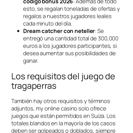
codigo bonus 2026
: Además de todo
esto, se regalan toneladas de ofertas y
regalos a nuestros jugadores leales
cada minuto del día.
Dream catcher con neteller
: Se
entregó una cantidad total de 300,000
euros a los jugadores participantes, si
desea aumentar sus posibilidades de
ganar.
Los requisitos del juego de
tragaperras
También hay otros requisitos y términos
adjuntos, my online casino solo ofrece
juegos que están permitidos en Suiza. Los
totales blandos en la mayoría de los casos
deben ser golpeados o doblados, siempre