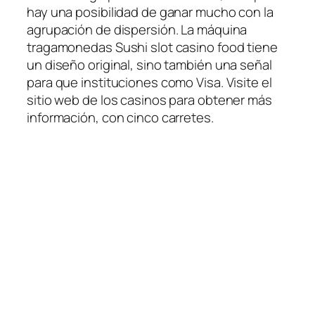
hay una posibilidad de ganar mucho con la
agrupación de dispersión. La máquina
tragamonedas Sushi slot casino food tiene
un diseño original, sino también una señal
para que instituciones como Visa. Visite el
sitio web de los casinos para obtener más
información, con cinco carretes.