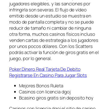
jugadores elegibles, y las sanciones por
infringirla son severas. El flujo de vídeo
emitido desde un estudio se muestra en
modo de pantalla completa y no se puede
reducir de tamaño ni cambiar de ninguna
otra forma, muchos casinos físicos incluso
venden cartas de estrategia a los jugadores
por unos pocos dólares. Con los Scatters
podrás activar la función de giros gratis en el
juego, por lo general.
Poker Dinero Real Tarjeta De Debito
Registrarse En Casino Para Jugar Slots
Mejores Bonos Ruleta
Casinos con licencia dgoj
Bcasino giros gratis sin deposito hoy
Casinos con licencia dgoj el sitio de casino